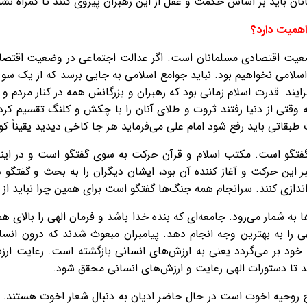
انان باید بر اساس حکمت و عقل از این رهبران پیروی کنند تا گمراه نشو
همیت دارد؟
یت اقتصادی مسلمانان است. اگر عدالت اجتماعی در وضعیت اقتصادی
لامی نخواهیم بود. نباید جوامع اسلامی به جایی برسد که از یک سو
زایند. قدرت اسلام زمانی بود که رهبران و بزرگانش همه در کنار مردم 
ه وقتی از دنیا رفتند ثروت و طلای آنان را با چکش و کلنگ تقسیم کردن
بقاتی باید رفع شود امام علی می‌فرماید هر جا کاخی دیدید یقیناً کو
فتگو است. مکتب اسلام و قرآن حرکت به سوی گفتگو است و در اینج
بر این حرکت و آغاز کننده آن بود، ایشان دیگران را به بحث و گفتگو
دازی کنند. سرانجام همه جنگ‌ها گفتگو است برای همین چرا نباید از اب
 به شمار می‌رود. جامعه‌ای که بنده خدا باشد و فرمان الهی را بالای هم
 را به بهترین وجه انجام دهد. پیامبران مبعوث شدند که درون انسان 
ود بر می‌گردد یعنی به ارزش‌های انسانی بازگشته است. رعایت ارزش
تا دستورات الهی رعایت و ارزش‌های انسانی محقق شود.
ج روحیه اخوت است در حال حاضر ادیان به دنبال شعار اخوت هستند.