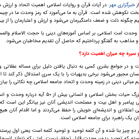
ز
خبرگزاری مهر
: در آیات قرآن و روایات اسلامی اهمیت اتحاد و ارزش
ن سخت نکوهش شده است. قرآن به ما می‌آموزد که رمز وحدت ما در چ
م چگونه ذلت و ضعف دامنگیرمان می‌شود و ارزش و اعتبارمان را از بین
یت وحدت امت اسلامی بر اساس آموزه‌های دینی با حجت الاسلام وال
ان و مذاهب به گفتگو پرداختیم که حاصل آن تقدیم مخاطبان می‌شود:
 سیره چه میزان اهمیت دارد؟
و در جوامع بشری کسی به دنبال یافتن دلیل برای مساله عقلانی 
ان مجبور می‌شود برخی بدیهیات را با یک سری استدلال ذکر کند تا اه
مبانی دینی در زمینه وحدت و اتحاد جامعه اسلامی چه نکاتی را بیان 
برای مثال در قرآن کریم به عنوان سند بزرگ حیات بخش
لی پیامبر و اهل بیت و مصلحت اندیشی آنان نیز بیانگر این است ک
نی اعتقادی و اندیشه‌ای خویش را حفظ می‌کردند و اما اقدام آنان هیچ
نان یک راهبرد برای جامعه اسلامی است.
ر دو چیز بنا شده و آن کلمه توحید و توحید کلمه است یعنی اول پرست
هستم که توحید بدون وحدت قابل تحقق نیست. امتی که نتواند انسج