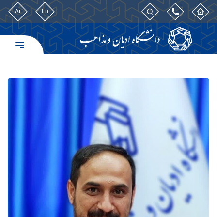
Ar
En