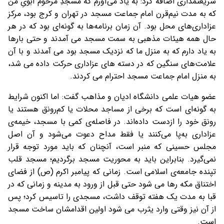
شریعتمداری اضافه کرد: به یاد می‌آورم که مسجدِ مرحوم ابویِ من
که به مدت نیم‌قرن امام جماعت مسجد در تهران و کرج بود، مرکز
عزاداری‌های محل بود. آن زمان برنامه‌ها به گونه‌ای بود که در هر
حال همه هیئات مذهبی به سمت مسجد می آمدند و حتی بارها
به یاد دارم که به منزل ما که نزدیک مسجد بود می آمدند و با آن
علامت‌های سنگین که در دسته های عزاداری حرکت داده می شد،
به منزل امام جماعت مسجد احترام می کردند.
عضو هیات علمی دانشگاه ادیان و مذاهب گفت: اما اکنون شرایط
به گونه‌ای است که برخی از مساجد محلات یا کم‌رونق هستند یا
رونق خود را ازدست داده‌اند. در فاصله‌ی کمی با مسجد، خیمه‌ی
عزاداری به‌پا می‌کنند یا فقط مداح دعوت می‌شود و آن اصل
مجلس حسینی که منبر است، آنچنان که باید مورد توجه قرار
نمی‌گیرد. بنابراین باید به محوریت مسجد برگردیم؛ مسجد قلب
تپنده جامعه‌ی اسلامی است. زمانی که پیامبر اکرم (ص) از فضای
اختناق مکه رها می شود حتی قبل از ورود به مدینه و زمانی که در
قبا به مدت یک هفته توقف داشت، مسجدی را تاسیس کرد؛ پس
از آن نیز وقتی وارد یثرب می شود اولین اقدامشان ساخت مسجد
است.