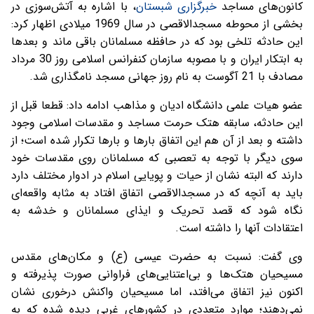
کانون‌های مساجد
خبرگزاری شبستان
، با اشاره به آتش‌سوزی در
بخشی از محوطه مسجدالاقصی در سال 1969 میلادی اظهار کرد:
این حادثه تلخی بود که در حافظه مسلمانان باقی ماند و بعدها
به ابتکار ایران و با مصوبه سازمان کنفرانس اسلامی روز 30 مرداد
مصادف با 21 آگوست به نام روز جهانی مسجد نامگذاری شد.
عضو هیات علمی دانشگاه ادیان و مذاهب ادامه داد: قطعا قبل از
این حادثه، سابقه هتک حرمت مساجد و مقدسات اسلامی وجود
داشته و بعد از آن هم این اتفاق بارها و بارها تکرار شده است؛ از
سوی دیگر با توجه به تعصبی که مسلمانان روی مقدسات خود
دارند که البته نشان از حیات و پویایی اسلام در ادوار مختلف دارد
باید به آنچه که در مسجدالاقصی اتفاق افتاد به مثابه واقعه‌ای
نگاه شود که قصد تحریک و ایذای مسلمانان و خدشه به
اعتقادات آنها را داشته است.
وی گفت: نسبت به حضرت عیسی (ع) و مکان‌های مقدس
مسیحیان هتک‌ها و بی‌اعتنایی‌های فراوانی صورت پذیرفته و
اکنون نیز اتفاق می‌افتد، اما مسیحیان واکنش درخوری نشان
نمی‌دهند؛ موارد متعددی در کشورهای غربی دیده شده که به