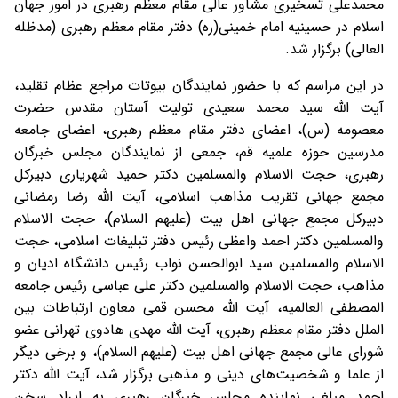
محمدعلی تسخیری مشاور عالی مقام معظم رهبری در امور جهان
اسلام در حسینیه امام خمینی(ره) دفتر مقام معظم رهبری (مدظله
العالی) برگزار شد.
در این مراسم که با حضور نمایندگان بیوتات مراجع عظام تقلید،
آیت الله سید محمد سعیدی تولیت آستان مقدس حضرت
معصومه (س)، اعضای دفتر مقام معظم رهبری، اعضای جامعه
مدرسین حوزه علمیه قم، جمعی از نمایندگان مجلس خبرگان
رهبری، حجت الاسلام والمسلمین دکتر حمید شهریاری دبیرکل
مجمع جهانی تقریب مذاهب اسلامی، آیت الله رضا رمضانی
دبیرکل مجمع جهانی اهل بیت (علیهم السلام)، حجت الاسلام
والمسلمین دکتر احمد واعظی رئیس دفتر تبلیغات اسلامی، حجت
الاسلام والمسلمین سید ابوالحسن نواب رئیس دانشگاه ادیان و
مذاهب، حجت الاسلام والمسلمین دکتر علی عباسی رئیس جامعه
المصطفی العالمیه، آیت الله محسن قمی معاون ارتباطات بین
الملل دفتر مقام معظم رهبری، آیت الله مهدی هادوی تهرانی عضو
شورای عالی مجمع جهانی اهل بیت (علیهم السلام)، و برخی دیگر
از علما و شخصیت‌های دینی و مذهبی برگزار شد، آیت الله دکتر
احمد مبلغی نماینده مجلس خبرگان رهبری به ایراد سخن