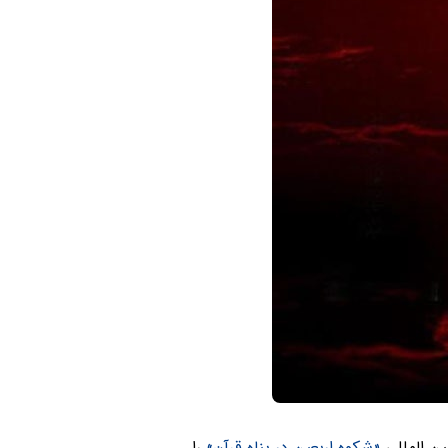
ن المللی
«شکوه اربعین در پناه قرآن»
را