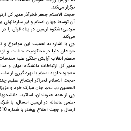
برگزار می‌کند.
حجت الاسلام جعفر فخرآذر مدیر کل ارت
آن توسط جهان اسلام و نیز سازمانهای ب
مردمی«شکوه اربعین در پناه قرآن را در
می‌کند.
وی با اشاره به اهمیت این موضوع و تا
خواهان دنیا در محکومیت جنایت و توطئه
معظم انقلاب آرایش جنگی علیه مقدسات
مدیر کل ارتباطات دانشگاه ادیان و مذا
معجزه جاوید اسلام با بهره گیری از م
حجت الاسلام فخرآذر اجتماع عظیم چند د
الحسین
، جان مبارک خود و عزیزتر
(علیه السلام)
وی از همه هنرمندان، اساتید، دانشجوی
حضور عالمانه در اربعین امسال، با شرک
ارسال و جهت اطلاع بیشتر با شماره 02532802610 داخلی 128 تماس بگیرند.