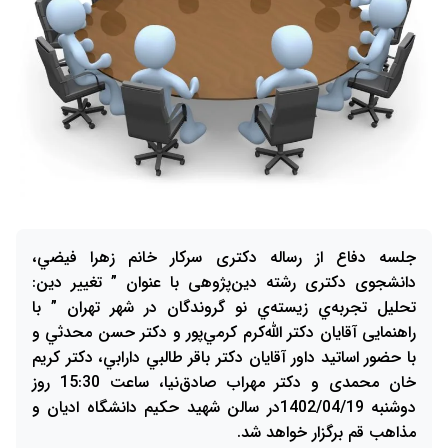
جلسه دفاع از رساله دکتری سرکار خانم زهرا فيضي،
دانشجوی دکتری رشته دین‌پژوهی با عنوان ” تغيير دين:
تحليل تجربه‌ي زيسته‌ي نو گروندگان در شهر تهران ” با
راهنمایی آقایان دکتر الله‌كرم كرمي‌پور و دكتر حسن محدثي و
با حضور اساتید داور آقایان دکتر باقر طالبي دارابي، دکتر کریم
خان محمدی و دكتر مهراب صادق‌نيا، ساعت 15:30 روز
دوشنبه 1402/04/19در سالن شهید حکیم دانشگاه ادیان و
مذاهب قم برگزار خواهد شد.