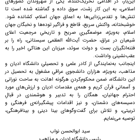
این‌بار، در اقدامی تحریک‌کننده، یکی از شهروندان کشورهای
اسلامی، به این کار زشت، سوق داده و گماشته شده است تا
تنش‌ها و تقدس‌زدایی‌ها به اعماق جهان اسلام، کشانده شود.
خوشبختانه، واکنش سریع، قاطع و فراگیر توده‌ها و نخبگان جهان
اسلام، به‌ویژه، موضعگیریِ صریح و تاریخیِ مرجعیت اعلای
شیعیان در عراق، حضرت آیت‌‌الله العظمی سیستانی، راه را بر
فتنه‌انگیزان بست و دولت سوئد، میزبان این هتاکیِ اخیر را به
عقب‌نشینی واداشت.
اینجانب به‌نمایندگی از کادر علمی و تحصیلیِ دانشگاه ادیان و
مذاهب، به‌ویژه، هزاران دانشجوی عراقیِ مشغول به تحصیل در
این دانشگاه، ضمن محکوم‌کردنِ هرگونه اهانت به ساحت نورانی
و آسمانیِ قرآن کریم و همه‌ی مقدسات ادیان و ارزش‌های مورد
احترام جهانیان، همگان را به تدبیر و هوشمندی در قبالِ
دسیسه‌های دشمنان، و نیز اقدامات پیشگیرانه‌ی فرهنگی و
تربیتی، و تلاش برای گفت‌وگوهای بینا دینی و بینافرهنگی،
توصیه می‌نمایم.
سید ابوالحسن نواب
رئیس دانشگاه ادیان و مذاهب