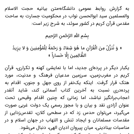
به گزارش روابط عمومی دانشگاه؛متن بیانیه حجت الاسلام
والمسلمین سید ابوالحسن نواب در محکومیت جسارت به ساحت
مقدس قرآن کریم در کشور سوئد، به شرح زیر است:
بِسْمِ اللهِ الرَّحْمنِ الرَّحِیم
« وَ نُنَزِّلُ مِنَ الْقُرْآنِ ما هُوَ شِفاءٌ وَ رَحْمَةٌ لِلْمُؤْمِنِینَ وَ لا یزِیدُ
الظَّالِمِینَ إِلَّا خَساراً »
یکبار دیگر در پرده‌ای جدید، اما با نمایشی کهنه و تکراری، قرآن
کریم در مغرب‌زمین، سرزمین مدعیان فرهنگ و مدنیت، مورد
هتک قرار گرفت. اینکه یک‌نفر از روی جهل و جنون، اقدام به
پرده‌دری نسبت به آخرین کتاب آسمانی کند، شاید آنقدر
اعجاب‌برانگیز نباشد، اما زمانی که چنین اقدام وقیحی تحت
عنوان آزادی نقد و بیان و با مجوز رسمیِ یک دولت غربی صورت
می‌گیرد، می‌توان حدس زد که در سطحی کلان، تقدس‌زدایی از
مقدسات مسلمانان و ایجاد تنش و التهاب در جهان اسلام و در
مناسبات بینادینی، میان پیروان ادیان الهی، دنبال می‌شود.