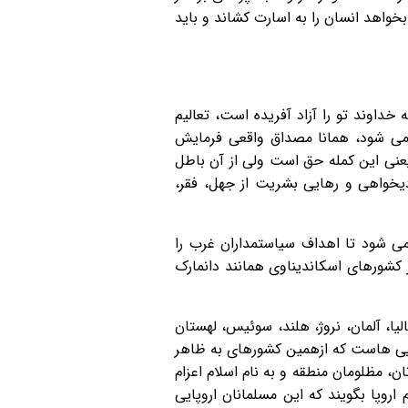
 بخواهد انسان را به اسارت كشاند و باید
خداوند تو را آزاد آفریده است، تعاليم
 می شود، همانا مصداق واقعی فرمایش
 يعنى این کمله حق است ولی از آن باطل
زاديخواهى و رهایی بشريت از جهل، فقر،
ی شود تا اهداف سیاستمداران غرب را
 کشورهای اسکاندیناوی همانند دانمارک
لیا، آلمان، نروژ، هلند، سوئیس، لهستان
یی هاست که ازهمین کشورهای به ظاهر
ز ۳۰۰ نفر داعشی به جنگ برعلیه مسلمانان، مظلومان منطقه و به نام اسلام اعزام
اروپا بگویند که این مسلمانان اروپایی