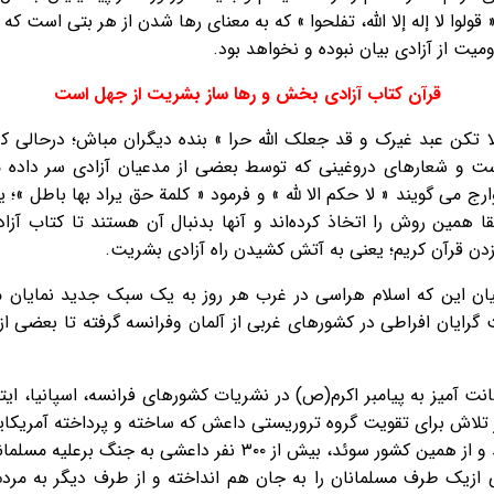
 قولوا لا إله إلا الله، تفلحوا » که به معناى رها شدن از هر بتى است كه
یت از آزادی بیان نبوده و نخواهد بود.
قرآن کتاب آزادی بخش و رها ساز بشريت از جهل است
ا تکن عبد غیرک و قد جعلک الله حرا » بنده دیگران مباش؛ درحالى که 
ست و شعارهای دروغینی که توسط بعضی از مدعیان آزادی سر داده
ج می گویند « لا حكم الا لله » و فرمود « کلمة حق یراد بها باطل »؛
يقا همين روش را اتخاذ كرده‌اند و آنها بدنبال آن هستند تا كتاب آ
دن قرآن کریم؛ یعنی به آتش کشیدن راه آزادی بشریت.
ان این که اسلام هراسی در غرب هر روز به یک سبک جدید نمایان م
ایان افراطی در کشورهای غربی از آلمان وفرانسه گرفته تا بعضی از
انت آمیز به پیامبر اکرم(ص) در نشریات کشورهای فرانسه، اسپانیا، ایتا
تلاش برای تقویت گروه تروریستی داعش که ساخته و پرداخته آمریکا
آزادیخواه هزاران نیروی افراطی اعزام شد و از همین کشور سوئد، بیش ا
ی ازیک طرف مسلمانان را به جان هم انداخته و از طرف دیگر به مردم 