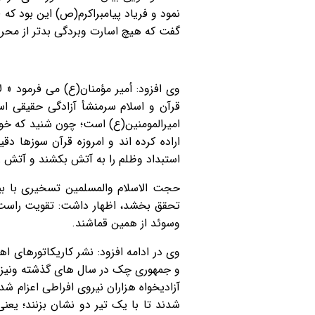
نمود و فریاد پیامبراکرم(ص) این بود که «
گفت که هيچ اسارت وبردگی بدتر از محروم
وی افزود: أمير مؤمنان(ع) مى فرمود « ل
قرآن و اسلام سرمنشأ آزادگی حقیقی ا
امیرالمومنین(ع) است؛ چون شنید که خوار
اراده کرده اند و امروزه قرآن سوزها دق
استبداد وظلم را به آتش بکشند و آتش ز
حجت الاسلام والمسلمین تسخیری با بی
تحقق بخشد، اظهار داشت: تقویت راست گر
وسوئد از همین قماشند.
وی در ادامه افزود: نشر کاریکاتورهای اه
و جمهوری چک در سال های گذشته ونیز 
شدند تا با یک تیر دو نشان بزنند؛ یعن