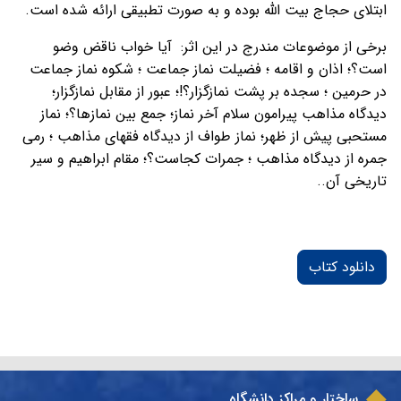
ابتلای حجاج بیت الله بوده و به صورت تطبیقی ارائه شده است.
برخی از موضوعات مندرج در این اثر: آيا خواب ناقض وضو
است؟؛ اذان و اقامه ؛ فضيلت نماز جماعت ؛ شكوه نماز جماعت
در حرمين ؛ سجده بر پشت نمازگزار؟!؛ عبور از مقابل نمازگزار؛
ديدگاه مذاهب پيرامون سلام آخر نماز؛ جمع بين نمازها؟؛ نماز
مستحبى پيش از ظهر؛ نماز طواف از ديدگاه فقهاى مذاهب ؛ رمى
جمره از ديدگاه مذاهب ؛ جمرات كجاست؟؛ مقام ابراهيم و سير
تاريخى آن..
دانلود کتاب
ساختار و مراکز دانشگاه