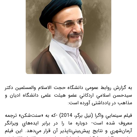
به گزارش روابط عمومی دانشگاه حجت الاسلام والمسلمین دکتر
سيدحسن اسلامي اردكاني عضو هیئت علمی دانشگاه ادیان و
مذاهب در یادداشتی آورده است:
فيلم سينمايي واگرا (نيل برگر، 2014) -كه به «سنت‌شكن» ترجمه
معروف شده است- دوباره ما را در برابر ايده‌هاي ويرانگر
آرمان‌شهري و نتايج پيش‌بيني‌ناپذير آن قرار مي‌دهد. اين فيلم