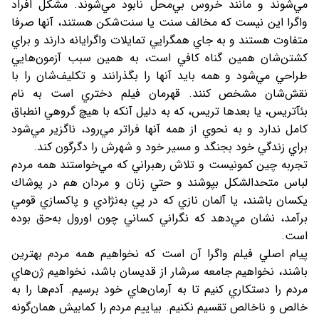
مي‌شوند و مانند خروس بي‌محل نابود مي‌شوند. مشكل افراد
واگرا اين نيست كه مخالف سنت يا سنت‌شكن هستند، آنها صرفا
متفاوت هستند و به جاي همگرايي تمايلات واگرايانه دارند و براي
كشتن‌شان همين گناه كافي است، به همين سبب آزمون‌هايي
طراحي مي‌شود و همه بايد آنها را بگذرانند و تكليف‌شان را با
نقش‌شان مشخص كنند. قهرمان فيلم دختري است به نام
بئآتريس، يا بعدها تريس، كه به دليل آنكه با هيچ گروهي انطباق
كامل ندارد و به نحوي از همه آنها فراتر مي‌رود، ناگزير مي‌شود
براي زندگي خود بجنگد و مسير خود و شهرش را دگرگون كند.
تجربه چين كمونيست و تلاش رهبراني كه مي‌خواستند همه مردم
لباس متحدالشكل بپوشند و حتي زنان و مردان هم در پوشاك
يكسان باشند، يا آلمان نازي كه در پي به‌نژادي و پاكسازي قومي
برآمد، نشان مي‌دهد كه نگراني كساني چون اورول به‌حق بوده
است.
پيام اصلي فيلم واگرا آن است كه نخواهيم همه مردم بهترين
باشند، نخواهيم جامعه سرشار از قديسان باشد، نخواهيم ژن‌هاي
مردم را دستكاري كنيم تا به آرمان‌هاي خود برسيم. آدم‌ها را به
خالص و ناخالص تقسيم نكنيم. بياييم مردم را كمابيش همان‌گونه