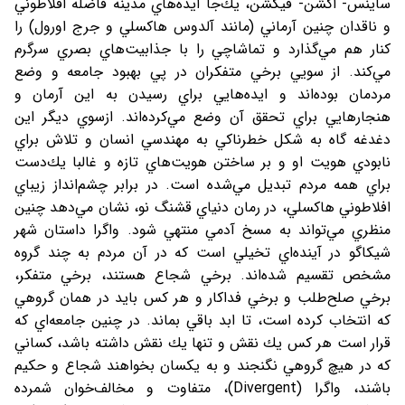
ساينس- اكشن- فيكشن، يك‌جا ايده‌هاي مدينه فاضله‌ افلاطوني
و ناقدان چنين آرماني (مانند آلدوس هاكسلي و جرج اورول) را
كنار هم مي‌گذارد و تماشاچي را با جذابيت‌هاي بصري سرگرم
مي‌كند. از سويي برخي متفكران در پي بهبود جامعه و وضع
مردمان بوده‌اند و ايده‌هايي براي رسيدن به اين آرمان و
هنجارهايي براي تحقق آن وضع مي‌كرده‌اند. ازسوي ديگر اين
دغدغه گاه به شكل خطرناكي به مهندسي انسان و تلاش براي
نابودي هويت او و بر ساختن هويت‌هاي تازه و غالبا يك‌دست
براي همه مردم تبديل مي‌شده است. در برابر چشم‌انداز زيباي
افلاطوني هاكسلي، در رمان دنياي قشنگ نو، نشان مي‌دهد چنين
منظري مي‌تواند به مسخ آدمي منتهي شود. واگرا داستان شهر
شيكاگو در آينده‌اي تخيلي است كه در آن مردم به چند گروه
مشخص تقسيم شده‌اند. برخي شجاع هستند، برخي متفكر،
برخي صلح‌طلب و برخي فداكار و هر كس بايد در همان گروهي
كه انتخاب كرده است، تا ابد باقي بماند. در چنين جامعه‌اي كه
قرار است هر كس يك نقش و تنها يك نقش داشته باشد، كساني
كه در هيچ گروهي نگنجند و به يكسان بخواهند شجاع و حكيم
باشند، واگرا (Divergent)، متفاوت و مخالف‌خوان شمرده