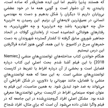
كه هستند پذيرا باشيم. اما اين ايده همان‌قدر كه ساده است،
پايبندي به آن دشوار است و گويي همه ما در خود عطشي
بي‌پايان داريم تا ديگران را شكل بدهيم و دست به مهندسي
انساني در عميق‌ترين لايه‌هاي آن بزنيم. اين رسيدن به «ترين»
حال چه «بهترين» باشد چه «برترين» و چه «قوي‌ترين»، به
رفتارهاي هولناكي انجاميده است؛ از راه‌اندازي گولاك در اتحاد
جماهير شوروي سابق گرفته تا كشتار گسترده شهروندان به دست
خمرهاي سرخ در كامبوج. با اين همه، گويي هنوز آماده فراگرفتن
اين درس نيستيم.
هنگام خواندن كتاب مداخله‌هاي توانمندي‌هاي منشي (Niemiec,
2018) با اين فيلم آشنا شدم. بحث اصلي اين كتاب درباره
فضايل است و بخشي از آن درباره افراط يا تفريط در كاربست
توانمندي‌هاي منشي است. به اين معنا كه همه توانمندي‌هاي
منشي يا فضايل، مانند مهرباني يا دلاوري، در شكل افراطي آن
مي‌تواند به ضد خود تبديل شود. به همين مناسبت، اين فيلم به
عنوان نمونه سينمايي افراط در كاربست برخي توانمندي‌ها معرفي
شده بود. مشكل اصلي افراد گروه‌بندي‌شده در اين جامعه كه در
فيلم واگرا نشان داده مي‌شود آن است كه براي مثال، افراد شجاع