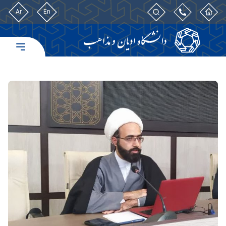
Ar
En