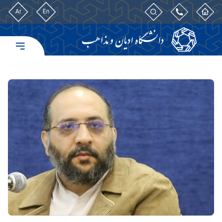
Ar
En