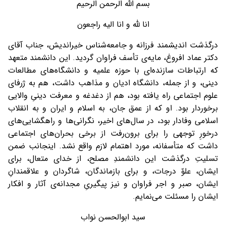
بسم الله الرحمن الرحیم
انا لله و انا الیه راجعون
درگذشت اندیشمند فرزانه و جامعه‌شناس خیراندیش، جناب آقای
دکتر عماد افروغ، مایه‌ی تأسف فراوان گردید. این دانشمند متعهد
که ارتباطات سازنده‌ای با حوزه علمیه و دانشگاه‌های مطالعات
دینی، و از جمله، دانشگاه ادیان و مذاهب داشت، هم به ژرفای
علوم اجتماعی راه یافته بود، هم از دغدغه و معرفت دینیِ والایی
برخوردار بود. او که از عمق جان، به اسلام و ایران و به انقلاب
اسلامی وفادار بود، در سال‌های اخیر، نگرانی‌ها و راهگشایی‌های
درخورِ توجهی را برای برون‌رفت از برخی بحران‌های اجتماعی
داشت که متأسفانه، مورد اهتمام لازم واقع نشد. اینجانب ضمن
تسلیتِ درگذشت این دانشمندِ مصلح، از خدای متعال، برای
ایشان، علوّ درجات، و برای بازماندگان، شاگردان و علاقمندانِ
ایشان، صبر و اجر فراوان و نیز پیگیریِ مجدانه‌ی آثار و افکار
ایشان را مسئلت می‌نمایم.
سید ابوالحسن نواب