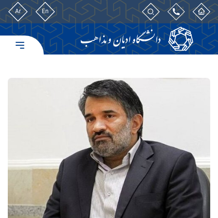
Ar
En