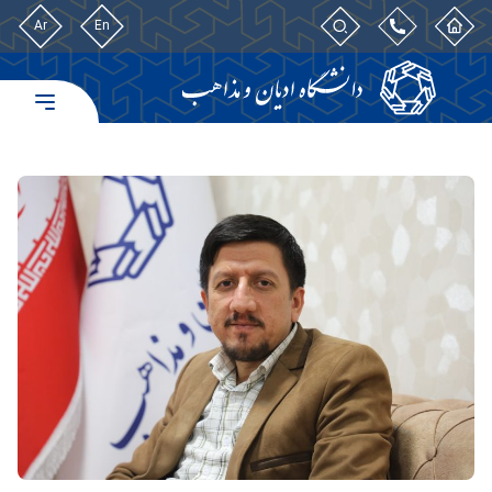
Ar
En