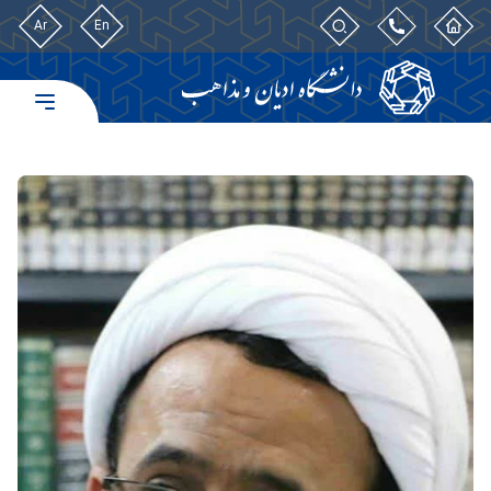
Ar
En