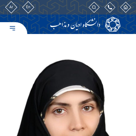
Ar
En