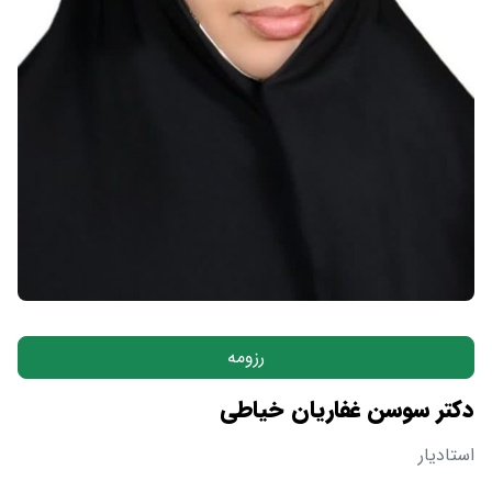
رزومه
دکتر سوسن غفاریان خیاطی
استادیار