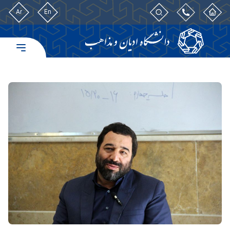
Ar
En