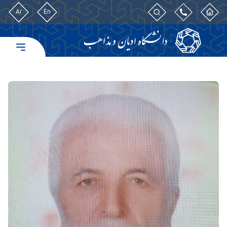
Ar
En