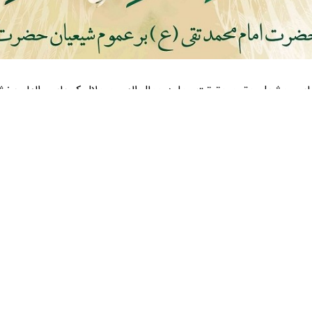
رسایی، مشعل حق و حقیقت، جلوه جمال الهی و جلال کبریایی، الهام 
ن شجره طیبه ولایت و امامت و رهپویان راه حقیقت مبارک باد.
دم بگرداند، مردم به او نیازمند می شوند و هرکس پرهیزکاری پیشه سازد