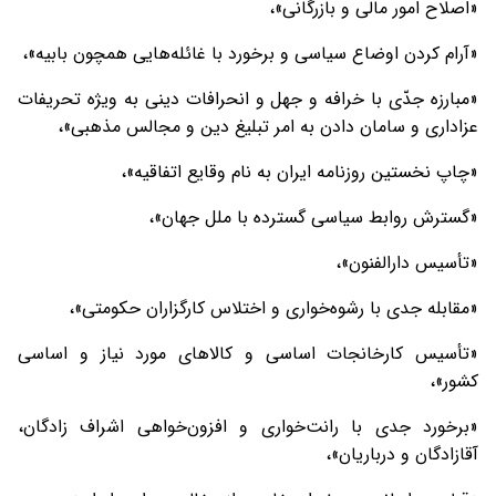
«اصلاح امور مالی و بازرگانی»،
«آرام کردن اوضاع سياسی و برخورد با غائله‌هایی همچون بابيه»،
«مبارزه جدّی با خرافه و جهل و انحرافات دينی به ويژه تحريفات
عزاداری و سامان دادن به امر تبليغ دين و مجالس مذهبی»،
«چاپ نخستين روزنامه ايران به نام وقايع اتفاقيه»،
«گسترش روابط سياسی گسترده با ملل جهان»،
«تأسيس دارالفنون»،
«مقابله جدی با رشوه‌خواری و اختلاس کارگزاران حکومتی»،
«تأسيس کارخانجات اساسی و کالاهای مورد نياز و اساسی
کشور»،
«برخورد جدی با رانت‌خواری و افزون‌خواهی اشراف زادگان،
آقازادگان و درباريان»،