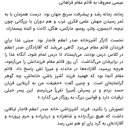
عيسی معروف به قائم مقام فراهانی.
زمانه، زمانه رشد و پيشرفت سریع جهان بود. درست همزمان با به
ثمر رسيدن جهش علمی فكری غرب و هم دوران با بزرگانی چون
نيچه، اديسون، ولتر، روسو، ماركس، هگل، كانت و البته بيسمارك.
نخست کارگر آشپزخانه صدر اعظم قاجار بود. سينی غذا براي
فرزندان قائم مقام می‌برد. گاهی می‌شد که آقازادگان صدر اعظم
در کلاس درس بودند، می‌ايستاد تا درس تمام شود، آنگاه غذا را
در برابرشان می‌گذاشت. آن روز قائم مقام فرزندانش را می‌آزمود،‌
هرچه پرسيد، آقازاده‌ها در ماندند و ميرزا تقی پاسخ داد. قائم
مقام آنجا بود که فهميد فرزند آشپز باشیِ خانه‌اش، چه گوهر
گرانمايه‌ای است. و چنين گفت: «حقيقت من به كربلايی قربان
حسد بردم و بر پسرش [ميرزا تقی] می‌ترسم. اين پسر خيلی
ترقيات دارد و قوانين بزرگ به روزگار می گذارد.»
تصورش را بکنيد، فرزند آشپزباشی خانه صدر اعظم قاجار لياقتی
داشت که هيچ بزرگ‌زاده و شاهزاده و دربارزاده و حرم پرورده و
آقازاده‌ای به گرد پای او هم نمی رسد.