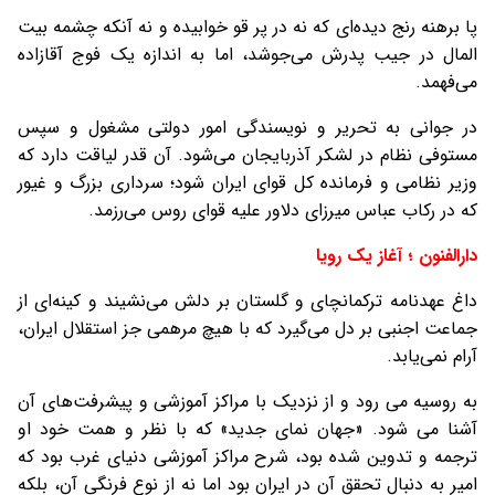
پا برهنه رنج ديده‌ای که نه در پر قو خوابيده و نه آنکه چشمه بيت
المال در جيب پدرش می‌جوشد، اما به اندازه يک فوج آقازاده
می‌فهمد.
در جوانی به تحرير و نويسندگی امور دولتی مشغول و سپس
مستوفی نظام در لشکر آذربايجان می‌شود. آن قدر لياقت دارد که
وزير نظامی و فرمانده کل قوای ايران شود؛ سرداری بزرگ و غيور
که در رکاب عباس ميرزای دلاور عليه قوای روس می‌رزمد.
دارالفنون ؛ آغاز یک رویا
داغ عهدنامه ترکمانچای و گلستان بر دلش می‌نشيند و کينه‌ای از
جماعت اجنبی بر دل می‌گيرد که با هيچ مرهمی جز استقلال ايران،
آرام نمی‌يابد.
به روسيه می رود و از نزديک با مراکز آموزشی و پيشرفت‌های آن
آشنا می شود. «جهان نمای جديد» که با نظر و همت خود او
ترجمه و تدوين شده بود، شرح مراکز آموزشی دنيای غرب بود که
امير به دنبال تحقق آن در ايران بود اما نه از نوع فرنگی آن، بلكه