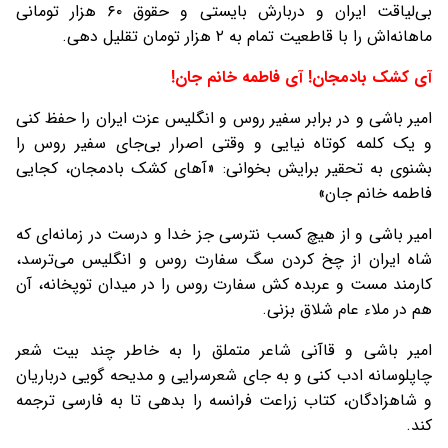
بی‌لياقت ايران و دربارش بايستی و حقوق ۶۰ هزار تومانی
ماهانه‌اش را با قاطعيت تمام به ۲ هزار تومان تقليل دهی.
آی کشک بادمجان! آی فاطمه خانم جان!
امير باشی و در برابر سفير روس و انگليس عزت ايران را حفظ کنی
و يک کلمه کوتاه نيايی و وقتی اصرار بی‌جای سفير روس را
بشنوی به تحقير برايش بخوانی: «آهای کشک بادمجان، کجايی
فاطمه خانم جان»
امير باشی و از هيچ کسب نترسی جز خدا و درست در زمانه‌ای که
شاه ايران از چخ کردن سگ سفارت روس و انگليس می‌ترسد،
کارمند مست و عربده کش سفارت روس را در ميدان توپخانه، آن
هم در ملاء عام شلاق بزنی.
امير باشی و قاآنی شاعر متملق را به خاطر چند بيت شعر
چاپلوسانه ادب کنی و به جای شعرسرایی و مديحه‌ گویی درباريان
و شاهزادگان، کتاب زراعت فرانسه را بدهی تا به فارسی ترجمه
کند.