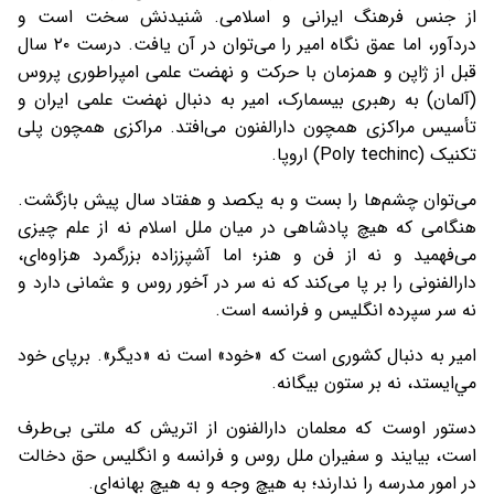
از جنس فرهنگ ايرانی و اسلامی. شنيدنش سخت است و
دردآور، اما عمق نگاه امير را می‌توان در آن يافت. درست ۲۰ سال
قبل از ژاپن و همزمان با حرکت و نهضت علمی امپراطوری پروس
(آلمان) به رهبری بيسمارک، امير به دنبال نهضت علمی ايران و
تأسيس مراکزی همچون دارالفنون می‌افتد. مراکزی همچون پلی
تکنيک (Poly techinc) اروپا.
می‌توان چشم‌ها را بست و به یکصد و هفتاد سال پيش بازگشت.
هنگامی که هيچ پادشاهی در ميان ملل اسلام نه از علم چيزی
می‌فهميد و نه از فن و هنر؛ اما آشپززاده بزرگمرد هزاوه‌ای،
دارالفنونی را بر پا می‌کند که نه سر در آخور روس و عثمانی دارد و
نه سر سپرده انگليس و فرانسه است.
امير به دنبال کشوری است که «خود» است نه «ديگر». برپای خود
مي‌ايستد، نه بر ستون بيگانه.
دستور اوست که معلمان دارالفنون از اتريش که ملتی بی‌طرف
است، بيايند و سفيران ملل روس و فرانسه و انگليس حق دخالت
در امور مدرسه را ندارند؛ به هيچ وجه و به هيچ بهانه‌ای.