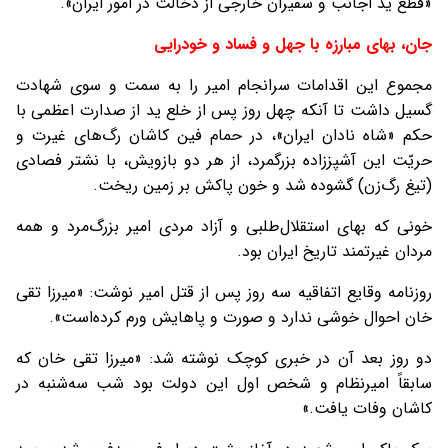
«قطع يد اجانب و سفيران خارجی از دخالت در امور ايران».
جان، بهای مبارزه با جهل و فساد و خودرایی
مجموع اين اقدامات سرانجام امير را به سمت و سوی شهادت
گسيل داشت تا آنکه چهل روز پس از خلع يد از صدارت اعظمی با
حکم «شاه نادان ايران»، در حمام فين کاشان رگ‌های غيرت و
حريّت اين آشپززاده بزرگمرد، از هر دو بازويش، با نشتر فصادی
(تيغ رگ‌زن) گشوده شد و خون پاکش بر زمين ريخت.
خونی که بهای استقلال‌طلبی و آزاد مردی امير بزرگ‌مرد و همه
مردان غيرتمند تاريخ ايران بود.
روزنامه وقایع اتفاقیه سه روز پس از قتل امیر نوشت: «میرزا تقی
خان احوال خوشی ندارد و صورت و پاهایش ورم کرده‌است».
دو روز بعد آن در خبری کوچک نوشته شد: «میرزا تقی خان که
سابقاً امیرنظام و شخص اول این دولت بود شب سه‌شنبه در
کاشان وفات یافت.»