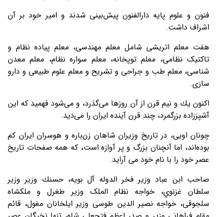
فنون و علوم پايه دارالفنون پيش‌بينی شدند و امير خود بر آن
اشراف داشت.
هفت معلم اتريشی شامل معلم مهندسی، معلم پياده نظام و
تاکتيک‌ نظامی، معلم توپخانه، معلم سواره نظام، معلم معدن
شناسی، معلم طب و جراحی و تشريح و معلم علوم طبيعی و دارو
سازی.
اكنون يك و نيم قرن از آن روزها می‌گذرد، و می‌شود فهميد که اين
آشپززاده بزرگمرد، چند قرن آينده ايران را می‌ديد.
چونان اویی، در تاريخ وزيران شاهان زن‌باره و هوسران ايران کم
بوده‌اند، اما آنچنان بزرگ و پر آوازه‌ است، که همه صفحات تاريخ
عصر خود را با نام خود می آراید.
صاحب ابن عباد وزير فخر الدوله آل بويه، حسنك وزير وزير
سلطان غزنوي، خواجه نظام الملک وزير طغرل و ملکشاه
سلجوقی، خواجه نصير الدين طوسی وزير ايلخانان مغول، قائم
مقام فراهانی وزير و صدر اعظم فتحعلی شاه، تنها نخبگان عصر