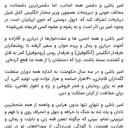
امير باشی و دشمن همه اجانب، اما دشمن‌ترين دشمنانت و
مخالف خونی و ديرينه‌ات همچون وزير مختار انگليس كلنل شيل
درباره‌ات اعتراف كند كه: «پول دوستی كه خوی ايرانيان است در
وجود امير بی اثر است و به رشوه و عشوه كسی فريفته نمی‌شود»
امير باشی و همه اجنبی ها و مفت‌خوارها از درباری و آقازاده و
آخوند درباری و رمال و پرده خوان و سفير گرفته تا روشنفکران
طرفدار انگليس (آنگلوفيل) و طرفدار روس (روسوفيل) کمر به قتل
و کشتنت بسته باشند، چرا که دستشان را از همه جا قطع کرده‌ای.
امير باشی و در سه سال حكومتت به اندازه همه دوران سلطنت
گلّه‌داران قاجاری، ۱۴۰هزار اسلحه و هزار عرّاده توپ توليد كنی، آن
هم نه برای رزمایش و فخر فروشی و رژه و اطوار نظامی، بلکه
برای حفاظت از كيان مملكت و دين.
امير باشی و تنهای تنها بدون هراس و واهمه از همه متحجّرين
نادان و يك تنه به جنگ با خرافه و جهل و انحراف روی و با فهم و
تیزبینی تمام، ببينی كه چگونه تعفن قمه زنی و بابيّت و رمالی و
طراری، همزمان با آلودگی غرب‌زدگی از سوراخ‌های تو در توی