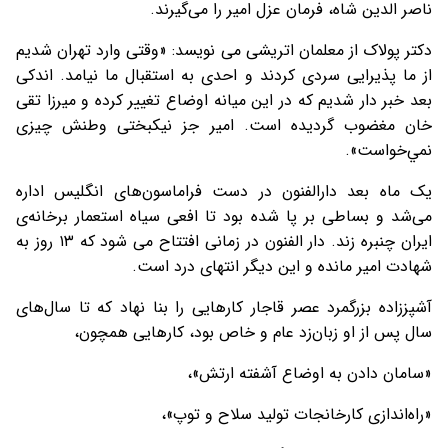
ناصر الدين شاه، فرمان عزل امير را می‌گيرند.
دکتر پولاک از معلمان اتريشی می نويسد: «وقتی وارد تهران شديم
از ما پذيرايی سردی کردند و احدی به استقبال ما نيامد. اندکی
بعد خبر دار شديم که در اين ميانه اوضاع تغيير کرده و ميرزا تقی
خان مغضوب گرديده است. امير جز نيكبختی وطنش چيزی
نمي‌خواست».
يک ماه بعد دارالفنون در دست فراماسون‌های انگليس اداره
می‌شد و بساطی بر پا شده بود تا افعی سياه استعمار برخانه‌ی
ایران چنبره زند. دار الفنون در زمانی افتتاح می شود که ۱۳ روز به
شهادت امير مانده و اين ديگر انتهای درد است.
آشپززاده بزرگمرد عصر قاجار کارهايی را بنا نهاد که تا سال‌های
سال پس از او زبان‌زد عام و خاص بود، کارهايی همچون،
«سامان دادن به اوضاع آشفته ارتش»،
«راه‌اندازی کارخانجات توليد سلاح و توپ»،