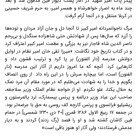
پیکر پاک امیر شهید در آغاز پشت دیوار فین مدفون شد و بعد
چند ماه به اصرار خواهرشاه و همسر امیر، به حرم شریف حسینی
در کربلا منتقل و در آنجا آرام گرفت.
مرگ ناجوانمردانه امير کبير تا آنجا دل و جان آزاد مردان و توده‌ها
را آزرد که سال‌ها پس از شهادتش حتی شاهزاده سنگدل و بی‌رحم
ناصر الدين شاه قاجار نيز به بزرگی و عظمت امير کبير اعتراف کرد
و در کتاب تاريخ خود نگاشت: «ميرزا تقی خان امير نظام در اوايل
دولتش مدرسه (دار الفنون) بر پا کرد و ترتيب قشون داد و
کارهايی کرد. آنچه که ما امروز داريم از آثار اين مدرسه (دار
الفنون) است، اما بيچاره سرش را در اين راه داد. از روی انصاف
بگويم و خدا را به شهادت می‌طلبم که در مورد مقام آن مرد نمک
به حلال يکتا، غلو نکردم. او از خواجه نظام الملک وزير سلاجقه،
صاحب ابن عباد وزير ديالمه و پرنس بيسمارک، لرد يالمرستون و
ريشيليو فرانسوی و پرنس کارچه کف روسی به حق با عرضه‌تر بود.
در جمعه ۱۷ ربيع الاول ۱۲۸۶ قمری [۲۰ دی ۱۲۳۰ شمسی] در حمام
فين کاشان کشته شد و او را فصد (رگ زدند) کردند و به ديار
عدمش فرستادند؛ ولی آثار او هنوز باقی است»