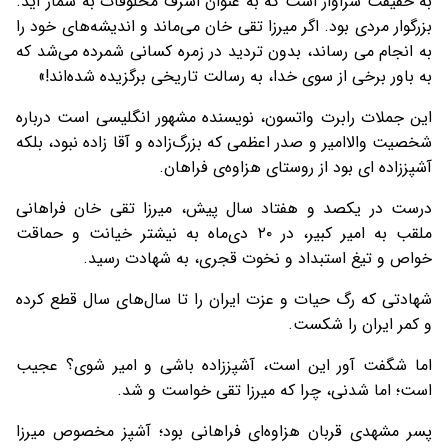
به حقيقت سزاوار است كه به عنوان اشرف مخلوقات به شمار آيد.
بزرگوار مردی بود. اگر ميرزا تقی خان می‌ماند و انديشه‌‌های خود را
به انجام می رساند، بدون ترديد در زمره كسانی شمرده می‌شد كه
به باور برخی از سوی خدا، به رسالت تاريخی برگزيده شده‌اند!»
این جملات رابرت واتسون، نويسنده مشهور انگليسی است درباره
شخصیت والاامیر و صدر اعظمی که بزرگ‌زاده و آقا زاده نبود، بلکه
آشپززاده ای بود از روستای هزاوه‌ی فراهان.
درست در يکصد و هفتاد سال پیش، ميرزا تقی خان فراهانی
ملقب به امير کبير، در ۲۰ دی‌ماه به نیشتر خیانت و حماقت
خواص و تیغ استبداد و نخوت قجری، به شهادت رسید.
شهادتی که رگ حیات و عزت ایران را تا سال‌های سال قطع کرده
و کمر ایران را شکست.
اما شگفت آور این است، آشپز‌زاده باشی و امير شوی؟ عجيب
است؛ اما شدنی، چرا که ميرزا تقی خواست و شد.
پسر مشهدی قربان هزاوه‌ای فراهانی بود؛ آشپز مخصوص ميرزا