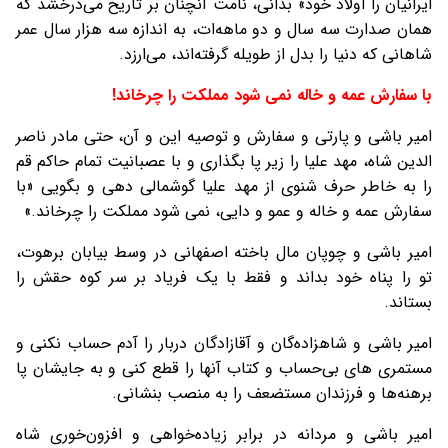
ايرانيان را اولاد خود» بدانی، نامت آنچنان بر تاريخ می‌درخشد که
همان صدارت سه سال و دو ماهه‌ات، به اندازه سه هزار سال عمر
شاهانی که دنيا را بدل از طويله گرفته‌اند، می‌ارزد.
با سفارش عمه و خاله نمی شود مملکت را چرخاند!
امير باشی و پارتی و سفارش و توصيه اين و آن، حتی مادر ناصر
الدين شاه، مهد عليا را زير پا بگذاری و با عصبانيت تمام حاکم قم
را به خاطر حرف شنوی از مهد عليا گوشمالی دهی و بگويی «با
سفارش عمه و خاله و عمو و دايی، نمی شود مملکت را چرخاند.»
امير باشی و چوپان مال باخته اصفهانی در وسط بيابان برهوت،
تو را پناه خود بداند و فقط با يک فرياد بر سر کوه حقش را
بستاند.
امير باشی و شاهزاده‌گان و آقازادگان دربار را آدم حساب نکنی و
مستمری های بی‌حساب و کتاب آنها را قطع کنی و به جايشان پا
برهنه‌ها و فرزندان مستضعف را به منصب بنشانی.
امير باشی و مردانه در برابر زياده‌خواهی و افزون‌خوری شاه