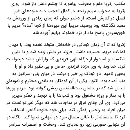
مکتب زکریا علم و معرفت بیاموزد تا چشم دلش باز شود. روزی
زکریا به محراب مریم رفت، در کمال تعجب دید میوه‌های غیر
فصل در کنارش است، از دختر جوان که زمان زیادی از ورودش به
معبد نگذشته بود پرسید: مریم! این میوه‌ها از کجا آمده؟ مریم با
خون‌سردی پاسخ داد از نزد خداوند برایم آورده شد.
زکریا که تا آن زمان کودکی در خانه‌اش متولد نشده بود، با دیدن
کمالات مریم، حسرت داشتن فرزند در دلش زنده شد و با قلبی
شکسته و امیدوار از درگاه الهی فرزندی که وارثش باشد درخواست
کرد. خداوند به وی مژده فرزندی خاص و بی نظیر داد و او را
یحیی نامید. دو کودک پر خیر و برکت در میان بنی اسرائیل به
دنیا آمده بود. اکنون یکی از آن کودکان به بانوی محترم و نمونه‌ای
تبدیل شد که بر عالمان بیت‌المقدس پیشی گرفته بود. مریم روزها
را به نماز و روزه مشغول بود و شب‌ها را با تهجد و تفکر سپری
می‌کرد. وی آن چنان غرق در مناجات شد که دیگر نمی‌توانست در
میان افراد به راحتی زندگی کند. برای خود خلوت گاهی انتخاب
کرد تا عاشقانه‌تر با خالق متعال خود در تنهایی نجوا کند. ناگاه در
آن تنهایی صورتی زیبا رو نمایان شد. وحشت و اضطراب سراسر