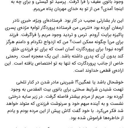
وجود بانوی عفیف را فرا گرفت. پرسید تو کیستی و برای چه به
اینجا آمدی؟ من از تو به خدای مهربان پناه می‌برم.
این بار بشارتی عجیب در کار بود. فرستاده‌ای ویژه، خبری نادر
ارمغان آورده بود «نترس من فرستاده پروردگار توام» مژده‌ی پسری
پاکیزه برایت آرودم. ترس و تردید وجود مریم را فراگرفت. فرزند
برای من! چگونه ممکن است؟ من که ازدواج نکردام و دامنم هرگز
آلوده نبود! برای پروردگارت آسان است که برای تو فرزندی خلق
کند بدون آن که پدری داشته باشد. این یک معجزه است. رحمتی
خاص از جانب پروردگارت که تنها به تو اختصاص یافته است. این
اراده‌ی قطعی خداوند است.
خوشحال باشد یا غمگین؟! شیرینی مادر شدن در کنار تلخی
تهمت شنیدن شرایط سختی برای بانوی بیت المقدس به وجود
آورده بود. مریم از مردم بیشتر فاصله گرفت. در زیر سایه درختی
نشست و به آینده مبهم خود و سرنوشت فرزندی که متولد خواهد
شد فکر می‌کرد. با خود گفت کاش پیش از این مرده بودم و یادم
از خاطره‌ها فراموش شده بود.