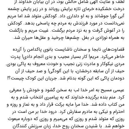
لطف و عنایت الهی شامل حالش بود، در آن بیابان خداوند از
درخت خشکیده خرمای تازه برایش رویاند و در زیر پایش چشمه
آبی گورا جوشاند و به او دلداری داد. کودکش متولد شد اما مریم
نمی‌دانست در مورد فرزندش به مردم چه پاسخی بدهد. کودکش
را در آغوش گرفت و به نزد مردم برگشت. غیبت مریم و بازگشت
به همراه نوزادی در بغل. چشم‌ها چرخید و عقل‌ها حیران شد.
قضاوت‌های نابجا و سخنان ناشایست بانوی پاکدامن را آزرده
خاطر می‌کرد. مریم! کار بسیار عجیب و بدی انجام دادی! پدرت
مردی نیکوکار و مادرت زنی نجیب و خودت معروف به پاکی بودی.
حيف از آن سابقه درخشان، با اين آلودگى! و صد حيف از آن
دودمان پاكى كه اين گونه بدنام شد. جریان این کودک چیست؟!
عیسی مسیح به امر خدا لب به سخن گشود و خودش را معرفی
کرد. منم بنده برگزیده خداوند که به پیامبری انتخاب شدم و به
من کتاب داده شد. خدا مرا مایه برکت قرار داد و به نماز و روزه و
احترام و نیکی به مادرم سفارش کرد. درود خدا بر من است در
روزی که متولد شدم و روزی که می‌میرم و روزی که دوباره مبعوث
خواهم شد. با شنیدن سخنان روح خدا، زبان سرزنش کنندگان