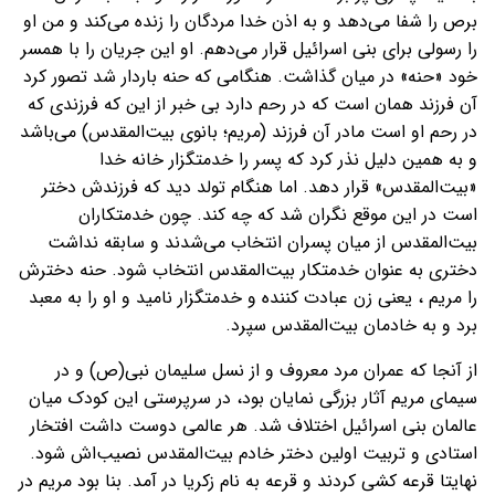
برص را شفا مى‌دهد و به اذن خدا مردگان را زنده مى‌كند و من او
را رسولى براى بنى اسرائيل قرار مى‌دهم. او اين جريان را با همسر
خود «حنه‏» در ميان گذاشت. هنگامى كه حنه باردار شد تصور كرد
آن فرزند همان است كه در رحم دارد بى خبر از اين كه فرزندی كه
در رحم او است مادر آن فرزند (مريم‏؛ بانوی بیت‌المقدس) مى‏‌باشد
و به همين دليل نذر كرد كه پسر را خدمتگزار خانه خدا
«بيت‌المقدس» قرار دهد. اما هنگام تولد دید كه فرزندش دختر
است در اين موقع نگران شد كه چه كند. چون خدمتكاران
بيت‌المقدس از ميان پسران انتخاب مى‌‏شدند و سابقه نداشت
دخترى به عنوان خدمتکار بیت‌المقدس انتخاب شود. حنه دخترش
را مریم ، یعنی زن عبادت کننده و خدمتگزار نامید و او را به معبد
برد و به خادمان بیت‌المقدس سپرد.
از آنجا که عمران مرد معروف و از نسل سلیمان نبی(ص) و در
سیمای مریم آثار بزرگی نمایان بود، در سرپرستی این کودک میان
عالمان بنی اسرائیل اختلاف شد. هر عالمی دوست داشت افتخار
استادی و تربیت اولین دختر خادم بیت‌المقدس نصیب‌اش شود.
نهایتا قرعه کشی کردند و قرعه به نام زکریا در آمد. بنا بود مریم در