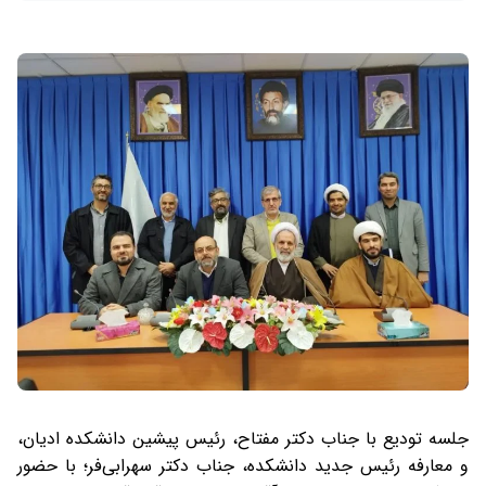
جلسه تودیع با جناب دکتر مفتاح، رئیس پیشین دانشکده ادیان،
و معارفه رئیس جدید دانشکده، جناب دکتر سهرابی‌فر؛ با حضور