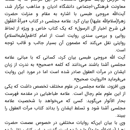
معاونت فرهنگی-اجتماعی دانشگاه ادیان و مذاهب برگزار شد،
آیت‌الله مروجی طبسی با اشاره به مقام و منزلت حضرت
زهرا(سلام‌‌الله علیها) بیان کرد: علامه مجلسی در کتاب «مِرآةُ العُقُول
فی شرح اخبار آل الرسول» که یک کتاب خاص و ویژه از لحاظ
روایی و بررسی سندی روایت است از امام کاظم(علیه‌السلام)
روایتی نقل می‌کند که مضمون آن بسیار جالب و قالب توجه
است.
آیت الله مروجی طبسی بیان کرد، کسانی که با مبانی علامه
مجلسی آشنا باشند می‌دانند که کلمه «صحیح» به ندرت از زبان
ایشان در مرآت العقول صادر شده است اما در مورد این روایت
می‌فرماید «الروایت صحیح».
وی افزود، علامه مجلسی در علوم مختلف تخصص داشت که یکی
از این علوم علم رجال است. علامه طباطبایی در مقدمه فهرست
بحار الأنوار می‌گوید: کسی که می‌خواهد با شخصیت علامه
مجلسی آشنا شود و تسلط ایشان را بداند کتاب مرآت العقول را
ببیند.
وی با بیان این‌که روایات مختلفی در خصوص عصمت حضرت
زهرا (سلام‌الله علیها) وارد شده است گفت: در این کتاب نقل شده