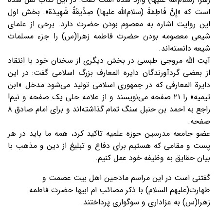
است که «إِنَّ فَاطِمَةَ (سلام‌الله علیها) صِدِّیقَةٌ شَهِیدَة». بخش اول
این روایت اشاره به معصوم بودن حضرت دارد. برخی از علمای
شیعی معصومه بودن حضرت فاطمه زهرا(س) را جزء مسلمات
شیعه دانسته‌اند.
آیت الله مروجی طبسی در بخش دیگری از سخنان خود با انتقاد
از بعضی گردآورندگان دایره المعارف بزرگ اسلامی گفت: در این
دایرة المعارفی که در جمهوری اسلامی تولید می‌شود مدخل «ابن
تیمیه» را ۲۱ صفحه می‌نویسند و از علامه حلی یک صفحه و نیم!
راجع به احمد بن حنبل سنگ تمام گذاشته‌اند و برای امام صادق ۸
صفحه.
عضو جامعه مدرسین حوزه علمیه تاکید کرد، همه ما باید در هر
پست و مقامی که هستیم برای دفاع و تبلیغ از دین و مذهب با
بیان حقایق به وظیفه خود عمل کنیم.
گفتنی است در این مراسم مادحین اهل بیت عصمت و
طهارت(علیهم السلام) با ذکر مصائب ام ابیها حضرت فاطمه
زهرا(س) به عزاداری و سوگواری پرداختند.