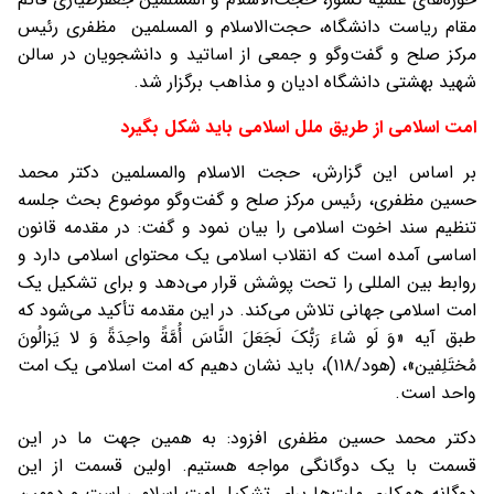
مقام ریاست دانشگاه، حجت‌الاسلام و المسلمین مظفری رئیس
مرکز صلح و گفت‌وگو و جمعی از اساتید و دانشجویان در سالن
شهید بهشتی دانشگاه ادیان و مذاهب برگزار شد.
امت اسلامی از طریق ملل اسلامی باید شکل بگیرد
بر اساس این گزارش، حجت الاسلام والمسلمین دکتر محمد
حسین مظفری، رئیس مرکز صلح و گفت‌وگو موضوع بحث جلسه
تنظیم سند اخوت اسلامی‌ را بیان نمود و گفت: در مقدمه قانون
اساسی آمده است که انقلاب اسلامی یک محتوای اسلامی دارد و
روابط بین المللی را تحت پوشش قرار می‌دهد و برای تشکیل یک
امت اسلامی جهانی تلاش می‌کند. در این مقدمه تأکید می‌شود که
طبق آیه «وَ لَو شاءَ رَبُّکَ لَجَعَلَ النَّاسَ أُمَّةً واحِدَةً وَ لا یَزالُونَ
مُختَلِفین»، (هود/۱۱۸)، باید نشان دهیم که امت اسلامی یک امت
واحد است.
دکتر محمد حسین مظفری افزود: به همین جهت ما در این
قسمت با یک دوگانگی مواجه هستیم. اولین قسمت از این
دوگانه همکاری ملت‌ها برای تشکیل امت اسلامی است و دومین