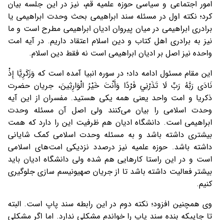
امور اجتماعی و سیاسی حوزه علمیه قم، نیز در این جلسه بیان
کرد؛ نکته اول در مسئله سند ابراهیمی بحث وحدت ابراهیمی یا
برادری ابراهیمی در میان پیروان ادیان ابراهیمی مطرح است و ما
نیز به برادری اهل کتاب و دین اسلام اعتقاد داریم. در آیه امت
واحده نیز اصل بر ادیان ابراهیمی است نه فقط دین اسلام.
این مقام مسئول ادامه داد؛ در سوره انبیا آمده است که وَزَكَرِيَّا إِذْ
نَادَى رَبَّهُ رَبِّ لَا تَذَرْنِي فَرْدًا وَأَنْتَ خَيْرُ الْوَارِثِينَ، جریان حضرت
ذکریا و امت واحد یعنی همه یکی هستید. مفسران از این آیه
وحدت اسلامی را بیان می‌کنند ولی اصل آن مسئله وحدت
ابراهیمی است. دانشگاه ادیان هم ظرفیت این را دارد که همت
بیشتری داشته باشد و به مسئله وحدت اسلامی کمک شایانی
داشته باشد. حوزه علمیه نیز درصدد نزدیکی امت‌های اسلامی
است و در این راستا کارهایی هم شده ولی دانشگاه ادیان باید
بیشتر فعالیت داشته باشد تا از جریان صهیونیسم سازی جلوگیری
کنیم.
وی همچنین افزود؛ نکته دوم در این رابطه سند پاپ است. البته
تا جاییکه بنده سند پاپ را خواندم مشکلی ندارد. اما اگر مشکلی