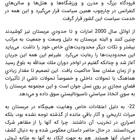
فرودگاه بزرگ و مدرن و ورزشگاه‌ها و هتل‌ها و سالن‌هاي
كنفرانس در چارچوب همين سياست قرار مي‌گيرد و این همه در
خدمت سیاست این کشور قرار گرفت.
از اوائل سال 2000 امارات و تا حدودي عربستان نيز كوشيدند
چنين كنند و البته عربستان به دليل وسعت و جمعيت به مراتب
بيشتر و نكات ديگر محدوديت‌هاي خاص خود را داشت. می‌باید
این محدودیت‌ها را رعایت می‌کرد. علیرغم این همه اين جريان
آغاز شد و چنانكه گفتيم در اواخر دوران ملك عبدالله به بلوغ رسيد
و از زمان سلمان عملاً حاكميت يافت. اين تصميم تا مقدار زيادي
هماهنگ با تحولات داخلي و خصوصاً تحولات ناشي از تأثيرات
فضاي مجازي بر روي نسل جوان است و اين مجموعه عربستان را
به سوي اتخاذ سياستي ناسيوناليستي سوق داده و مي‌دهد.
22- به دلیل اعتقادات خاص وهابيت هيچگاه در عربستان به
ميراث تاريخي و آثار باقي‌ مانده از گذشته توجه نشده بود، بلكه
اصراري در تخريب آن داشتند. چرا که آنها را از مظاهر شرک
می‌دانستند. در حال حاضر داستان معكوس شده و به دنبال كشف
و احياء آنها هستند. هم به جهت اتكاء به آنها به مثابه ثروتي