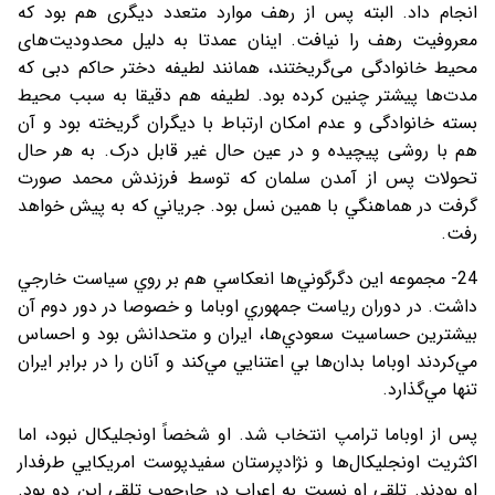
انجام داد. البته پس از رهف موارد متعدد دیگری هم بود که
معروفیت رهف را نیافت. اینان عمدتا به دلیل محدودیت‌های
محیط خانوادگی می‌گریختند، همانند لطیفه دختر حاکم دبی که
مدت‌ها پیشتر چنین کرده بود. لطیفه هم دقیقا به سبب محیط
بسته خانوادگی و عدم امکان ارتباط با دیگران گریخته بود و آن
هم با روشی پیچیده و در عین حال غیر قابل درک. به هر حال
تحولات پس از آمدن سلمان كه توسط فرزندش محمد صورت
گرفت در هماهنگي با همين نسل بود. جرياني كه به پيش خواهد
رفت.
24- مجموعه اين دگرگوني‌ها انعكاسي هم بر روي سياست خارجي
داشت. در دوران رياست جمهوري اوباما و خصوصا در دور دوم آن
بيشترين حساسیت سعودي‌ها، ايران و متحدانش بود و احساس
مي‌كردند اوباما بدان‌ها بي اعتنايي مي‌كند و آنان را در برابر ايران
تنها مي‌گذارد.
پس از اوباما ترامپ انتخاب شد. او شخصاً اونجليكال نبود، اما
اكثريت اونجليكال‌ها و نژادپرستان سفيدپوست امريكايي طرفدار
او بودند. تلقي او نسبت به اعراب در چارچوب تلقي اين دو بود.