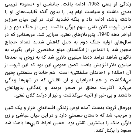
زندگی او یعنی 1953، ادامه یافت. جانشین او «سعود» تربیتی
بدوی داشت و سیاست ایام پدر را بدون آنکه قابلیت‌های او را
داشته باشد، ادامه داد و بلکه تشدید کرد. در این میان سرازیر
شدن ثروت کلان نفتی سهم بزرگی داشت. پس از جنگ دوم و از
اواخر دهه 1940، پترودلارهای نفتی، سرازیر شد. عربستانی که در
سال‌های اولیه جنگ دوم به دلیل کاهش شدید تعداد حجاج
مجبور شد با التماس از انگلستان مبلغ مختصری قرض بگیرد، به
ناگهان شاهد درآمد ده‌ها ميليون دلاري شد كه به زودي به صدها
ميليون دلار افزايش يافت. تصور عمومي اين بود كه اين ثروت از
آن «ملك» و «خاندان سلطنتی» است. هم خاندان سلطنتي چنين
مي‌انگاشت و هم اطرافيان و آن اقليتي كه در شهرها زندگي
مي‌كرد. اكثريت مطلق در صحرا بودند و زندگاني بدويانه‌اي
داشتند و بی خبر از آنچه می‌گذشت و نیز از درآمد کلان نفتی.
بهرحال ثروت بدست آمده نوعی زندگي افسانه‌اي هزار و یک شبی
را موجب شد كه داستان مفصلي دارد و در این میان عیاشی و زن
بارگی ملک را بیشترین نقش بود. همين افراط كاري‌‌ها باعث شد
سعود را بركنار كنند.