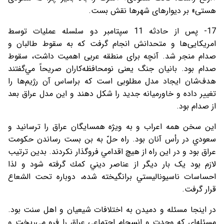
هستی» بر دیوارهای شهرها نقش بست.
17- پس از حادثه 11 سپتامبر دو سلسله عملیات توسط
امریکایی‌ها و متحدانش انجام گرفت که به سقوط طالبان و
صدام منجر شد. آنچه برای منطقه عربی اهمیت داشت، سقوط
صدام بود. بانیان جنگ یعنی نومحافظه‌کاران صریحاً مي‌گفتند
هدف‌شان ايجاد مدل مطلوبی است كه براساس آن رژیم‌ها را
تغییر داده و خاورميانه جديد را شكل دهند و اين مدل عراق بعد
از صدام بود.
اين سخن همه اعراب و به ويژه همسايگان عراق را ترسانيد و
سعودي در رأس آنان بود. راه حلّ به بن بست رساندن حكومت
عراق بود و در اين راه از هيچ اقدامي فروگذار نكردند. بدين ترتيب
لازم بود یک بار دیگر از عناصر ديني كمك گرفته شود و لذا
احساسات ناسيوناليستي برانگيخته شده، دوباره تحت الشعاع
قرار گرفت.
در اينجا مسئله و دميدن به اختلافات شیعیان و اهل سنت بود.
مسئله‌اي كه وحدت و انسجام اجتماعي عراق را فرو می‌ریخت و