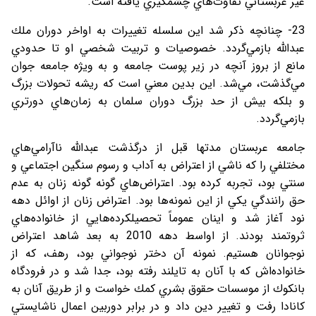
غير عربستاني تفاوت‌هاي چشمگيري یافته است.
23- چنانچه ذكر شد اين سلسله تغييرات به اواخر دوران ملك
عبدالله بازمي‌گردد. خصوصيات و تربيت شخصي او تا حدودي
مانع از بروز آنچه در زير پوست جامعه و به ویژه جامعه جوان
مي‌گذشت، مي‌شد. اين بدين معني است كه ريشه تحولات بزرگ
و بلكه بيش از حد بزرگ دوران سلمان به زمان‌هاي دورتري
بازمي‌گردد.
جامعه عربستان مدتها قبل از درگذشت عبدالله ناآرامي‌هاي
مختلفي را که ناشي از اعتراض به آداب و رسوم سنگين اجتماعي و
سنتي بود، تجربه كرده بود. اعتراض‌هاي گونه گونه زنان به عدم
حق رانندگي يكي از اين نمونه‌ها بود. اعتراض زنان از اوائل دهه
نود آغاز شد و اينان عموماً تحصيلكرده‌هايي از خانواده‌هاي
ثروتمند بودند. از اواسط دهه 2010 به بعد شاهد اعتراض
نوجوانان هستيم. نمونه آن دختر نوجواني بود، رهف، كه از
خانواده‌اش كه با آنان به تايلند رفته بود، جدا شد و در فرودگاه
بانكوك از موسسات حقوق بشري كمك خواست و از طريق آنان به
كانادا رفت و تغيير دين داد و در برابر دوربين اعمال ناشايستي