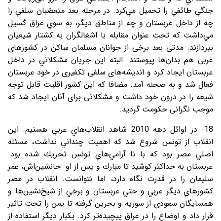
جنگي طائفي را تحميل مي‌كرد. در مرحله بعد متعصّبان سلفي را
چه از داخل عربستان و چه از مناطق ديگر، به سوي عراق گسيل
مي‌داشت كه تحت عنوان مقابله با اشغالگران به كشتار شيعيان
بپردازند. مدتی بعد برخی از جوانان مسلمان ساکن در کشورهای
غربی هم بدان‌ها پیوستند. البته اين جريان مشكلاتي در داخل
عربستان ايجاد كرد و اندیشه‌های سلفی تکفیری در خود عربستان
فعال شد و به صحنه آمد. مضافا که اين كشور اقليت قابل توجه
شیعه را در درون خود داشت و مشکلاتی برای آنان ایجاد شد که
موجب نگرانی حکومت گردید.
18- در اوائل دهه 2010 شاهد انقلاب‌هاي عربي هستيم. اين
انقلاب از تونس شروع شد كه اهميت چنداني نداشت، مسئله
اصلي مصر بود كه با نا آرامي‌هاي تونس تحريك شده بود.
عربستان به حداكثر كوشيد تا مبارك و پس از او جانشین‌اش، عمر
سليمان را در قدرت نگاه دارد، اما نتوانست. انقلاب در مصر
كشورهاي ديگر عربي و حتي عربستان و برخي از شيخ‌نشين‌ها و
همسايگان سعودی از سوریه و بحرين گرفته تا يمن را تحت تاثير
قرار داد و اوضاع را در عراق پيچيده‌تر كرد. يكبار ديگر استفاده از