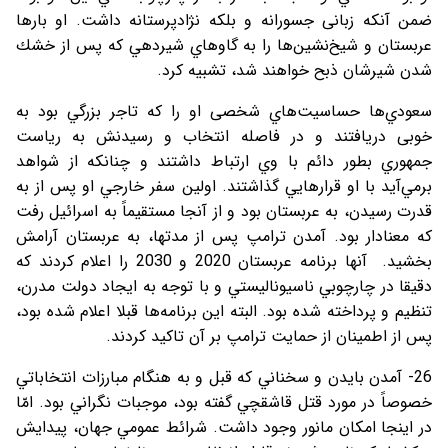
ضمن آنكه زبانی جسورانه و بلکه نژادپرستانه داشت. او بارها
عربستان و شيخ‌نشين‌ها را به گاوهاي شيردهي كه پس از خشك
شدن شيرشان ذبح خواهند شد، تشبيه كرد.
سعودي‌ها حساسيت‌هاي شخصی او را كه تاجر بزرگي بود به
خوبی دریافتند و در فاصله انتخاب و رسيدنش به رياست
جمهوري بطور دائم با وي ارتباط داشتند و چنانكه از شواهد
برمي‌آيد با او قرارهايي گذاشتند. اولين سفر خارجي او پس از به
قدرت رسيدن، به عربستان بود و از آنجا مستقيماً به اسرائيل رفت
كه معنادار بود. آمدن ترامپ پس از مدتها، به عربستان آرامش
بخشيد. آنها برنامه عربستان 2020 و 2030 را اعلام كردند كه
دقيقا در چارچوبي ناسيوناليستي و با توجه به ايجاد دولت مدرن،
تنظیم و پرداخته شده بود. البته این برنامه‌ها قبلا اعلام شده بود،
پس از اطمینان از حمایت ترامپ بر آن تاکید کردند.
26- آمدن بايدن و سخناني كه قبل و به هنگام مبارزات انتخاباتي
خصوصاً در مورد قتل قاشقچي گفته بود، موجبات نگراني بود. امّا
در اينجا امكان مانور وجود داشت. شرائط عمومي جهان، پيدايش