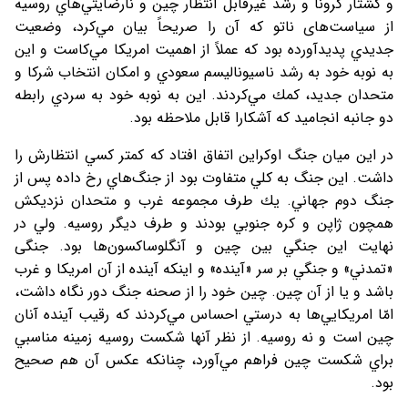
و کشتار كرونا و رشد غيرقابل انتظار چين و نارضايتي‌هاي روسيه
از سياست‌های‌ ناتو كه آن را صريحاً بيان مي‌كرد، وضعيت
جديدي پديدآورده بود كه عملاً از اهميت امريكا مي‌كاست و اين
به نوبه خود به رشد ناسيوناليسم سعودي و امكان انتخاب شرکا و
متحدان جدید، كمك مي‌كردند. اين به نوبه خود به سردي رابطه
دو جانبه انجاميد كه آشكارا قابل ملاحظه بود.
در اين ميان جنگ اوكراين اتفاق افتاد كه كمتر كسي انتظارش را
داشت. اين جنگ به كلي متفاوت بود از جنگ‌هاي رخ داده پس از
جنگ دوم جهاني. يك طرف مجموعه غرب و متحدان نزديكش
همچون ژاپن و كره جنوبي بودند و طرف ديگر روسيه. ولي در
نهایت اين جنگي بین چین و آنگلوساکسون‌ها بود. جنگی
«تمدني» و جنگي بر سر «آينده» و اينكه آينده از آن امريكا و غرب
باشد و يا از آن چين. چين خود را از صحنه جنگ دور نگاه داشت،
امّا امريكايي‌ها به درستي احساس مي‌كردند كه رقيب آينده آنان
چين است و نه روسيه. از نظر آنها شكست روسيه زمينه مناسبي
براي شكست چين فراهم مي‌آورد، چنانكه عكس آن هم صحيح
بود.