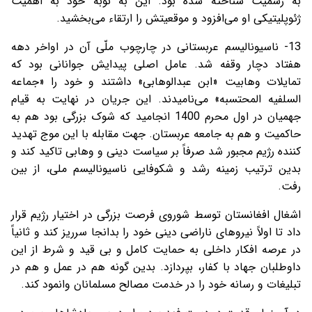
به رسمیت شناخته شده بود. این به نوبه خود به اهمیت
ژئوپلیتیکی او می‌افزود و موقعیتش را ارتقاء می‌بخشید.
13- ناسیونالیسم عربستانی در چارچوب‌ ملّی آن در اواخر دهه
هفتاد دچار وقفه شد. عامل اصلی پیدایش جوانانی بود که
تمایلات وهابیت «ابن عبدالوهابی» داشتند و خود را «جماعه
السلفیه المحتسبه» می‌نامیدند. این جریان در نهایت به قیام
جهمیان در اول محرم 1400 انجامید که شوک بزرگی بود هم به
حاکمیت و هم به جامعه عربستان. جهت مقابله با این موج تهدید
کننده رژیم مجبور شد صرفاً بر سیاست دینی و وهابی تاکید کند و
بدین ترتیب زمینه رشد و شکوفایی ناسیونالیسم ملی، از بین
رفت.
اشغال افغانستان توسط شوروی فرصت بزرگی در اختیار رژیم قرار
داد تا اولاً نیروهای ناراضی دینی خود را بدانجا سرریز کند و ثانیاً
در عرصه افکار داخلی به حمایت کامل و بی قید و شرط از این
داوطلبان جهاد با کفار، بپردازد. بدین گونه هم در عمل و هم در
تبلیغات و رسانه خود را در خدمت مصالح مسلمانان وانمود کند.