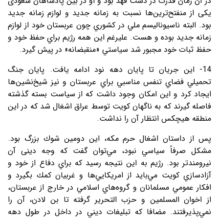
در آن زمان قدرت در دست فهد بود و او در بین پادشاهان سعودی
یکی از منفتح‌ترين‌ها نسبت به زمانه جديد و لوازم زمانه جديد
بود. البته ناسيوناليسم ملي در كشوري چون عربستان خود از لوازم
زمانه جديد بوده و هست. عليرغم اين همه رژيم براي حفظ خود و
حفظ ثبات خود مجبور شد سياستي «منقبضانه» در پيش گيرد.
14- اين جريان تا پايان دهه نود ادامه يافت. پايان جنگ
تحميلي فضاي تنفس مناسبي براي عربستان و نيز شيخ‌نشين‌ها
ايجاد كرد و اين امكان وجود داشت كه از سياست بسته گذشته
فاصله گيرند كه به ناگهان كويت توسط عراق اشغال شد كه در اين
منطقه هيچكس انتظار آن را نداشت.
پس از داستان اشغال حرم مكه، اين دومين شوك بزرگ بود.
مشكل صرفاً سياسي نبود، مي‌توان گفت كه وجه دینی آن
نيرومندتر بود. رژيم به اين نتيجه رسيد كه براي دفاع از خود و
آزادسازي كويت مي‌بايد از امريكايي‌ها و غربيان كمك بگيرد و
افكار عمومي مسلمانان و گروه‌هاي اسلامي در خارج از عربستان،
از اخوان المسلمين و حزب التحرير گرفته تا بن لادن، آن را
نمي‌پذيرفتند. مضافا که تبليغات ديني در داخل در طول دهه