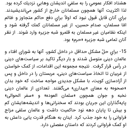
هشتاد افكار عمومي را به سلفي انديشان وهابي نزديك كرده بود.
لذا اكثريت آنها همچون مسلمانان خارج از كشور مي‌انديشيدند.
براي آنان قابل قبول نبود كه اولاً براي دفع حاكم متجاوز و ظالم
امّا مسلمان، صدام حسین، از غير مسلمانان كمك گرفته شود و
اینکه نظاميان غير مسلمان به قلمرو شبه جزيره وارد شوند. از نظر
آنان تمامی شبه جزیره «حرم» بود.
15- براي حلّ مشکل حداقل در داخل کشور، آنها به شورای افتاء و
عالمان دینی متوسل شدند و بار دیگر تاکید بر سیاست‌های دینی
در رأس قرار گرفت. نتیجه مجموعه این اقدامات، از کمک خواستن
از غربیان تا اتخاذ سیاست‌های دینی، عربستان را در داخل و پس
از آزادسازی کویت، با مشکل جدیدی مواجه ساخت که خود بدان
«صحوه» به معنای «بیداری» می‌گفتند. تعدادی از عالمان دینی
نخبه و جوان همچون «سلمان العوده» و «سفر الحوالی»
پایه‌گذاران این جریان بودند که سخنرانی‌ها و اندیشه‌هایشان کم
و بیش تا پایان دهه نود حاکمیت داشت و عالمان سلفی مزاج
فراوانی را به خود جذب کرد. اینان به هنگام قدرت یابی داعش به
او کمک فراوانی کردند که داستان مفصلی دارد.