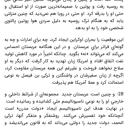
به روسيه رفت و پوتين با صميمانه‌ترين صورت از او استقبال و
حتی او را بدرقه کرد. او حتی در رویا هم نمی‌دید که چنین منزلتی
یابد که به هنگام ترک روسیه به دلیل سردی هوا پوتین پالتوی
شخصی خود را به او بدهد.
اين موقعيت را بحران اوكراين ايجاد كرد، چه براي امارات و چه به
گونه‌اي فراتر براي عربستان. و در اين هنگامه عربستان احساس
مي‌كند كه مي‌تواند «نه» بگويد. چنانكه اخيراً در مورد كاهش توليد
نفت اتفاق افتاد و امريكا زبان تهديد به كار گرفت كه ديگر به او
سلاح نخواهد فروخت و عليرغم اين همه عربستان مقاومت كرد،
اگرچه از زبان سفیرشان در واشنگتن و ترکی بن فیصل به نوعی
استمالت کرد و عملا آمریکا هم پذیرفت.
28- و چنين است عربستان جديد. مجموعه‌اي از شرائط داخلي و
خارجي او را به نوعي ناسيوناليسم ملي كشانيده و رسانيده است.
در نهايت هدف اين ناسيوناليسم ايجاد «دولت مدرن» است
آنچنانكه خود تفسیرش مي‌كنند. روشنفکر و متفکر آنها، ترکی
الحمد، دولت جدید را دولتی می‌داند که به قانون می‌اندیشد و