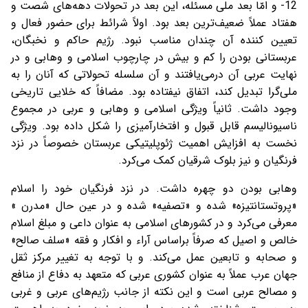
12- و امّا بعد ملی مسئله، این بعد در تحولات دهه‌های شصت و
هفتاد عملاً ضعیف‌ترین بعد بود. اولاً شرائط برای حضور فعال و
تعیین کننده‌ آن چندان مناسب نبود. رژیم حاکم و نخبگان،
عربستانی بودن را کم و بیش در چارچوب اسلامی و وهابی و در
نهایت عربی آن درمی‌یافتند و آن سلسله تحولاتی که آنان را به
ملی‌گرا تبدیل کند، اتفاق نیفتاده بود. مضافاً که خلایی تاریخی
وجود داشت. ثانیاً ویژگی‌ اسلامی و وهابی و عربی در مجموع
ناسیونالیسم قابل قبول و افتخارآمیزی را شکل داده بود. ویژگی
نخست به افزایش اهمیت ژئوپلیتیکی عربستان خصوصاً در نزد
فرنگیان و نیز بلوک شرقیان کمک می‌کرد.
وهابی بودن دو چهره داشت. در نزد فرنگیان خود را اسلام
«پروتستانتیزه»‌ شده و «تصفیه» شده و در عین حال «مدرن »
معرفی می‌کرد و در کشورهای اسلامی به عنوان داعی و مبلغ اسلام
خالص و اصیل که صرفاً براساس آراء و افکار و فقه «سلف صالح»
و صحابه و تابعین عمل می‌کند. و با توجه به تغییر مرکز ثقل
جهان عرب عملاً به عنوان کشوری عربی که متعهد به دفاع از منافع
و مصالح عربی است و این نکته از جانب رژیم‌های عربی و غربی