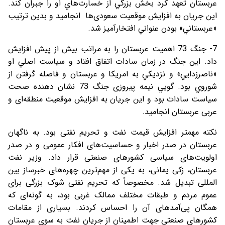
عربستان تعهد كرد بخش بزرگي از خسارت‌هاي او را جبران كند.
اين جريان به افزايش موقعيت سعودی‌ها انجاميد و بدين ترتيب
«عربستاني» بودن عنواني افتخارآميز شد.
7- جنگ 73 اهميت عربستان را به مراتب بيش از پیش افزايش
داد. اين جنگ در زمان سادات اتفاق افتاد و سياست اصلي او
«ناصرزدايي» و نزديكي به امريكا و عربستان و فاصله گرفتن از
شوروي بود. گويي نيمه پیروزی جنگ 73 نشان دهنده صحت
سياست سادات بود و اين جريان به افزايش موقعيت منطقه‌ای و
عربی عربستان انجامید.
نکته مهمتر افزایش قیمت نفت و تحریم نفتی بود. به ناگهان
عربستان در صدر اخبار و حساسیت‌های افکار عمومی و در صدر
اولویت‌های سیاسی کشورهای صنعتی قرار داد. وزیر نفت
عربستان، زکی یمانی، به یکی از مهم‌ترین چهره‌های خبرساز بین
المللی تبدیل شد. مخصوصاً که تحریم نفتی شوک بزرگی برای
عموم مردم و طبقات مختلف ممالک غربی بود، به گونه‌ای که
همگان پی‌آمدهای آن را احساس کردند. بسیاری از مقامات
کشورهای صنعتی جهت اطمینان از جریان نفت به سوی عربستان