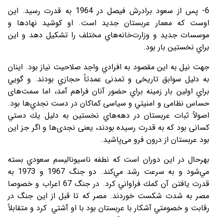
6- پس از سعود برادرش فيصل در 1964 به قدرت رسيد. اين
اوست كه معمار عربستان جديد است. او كوشيد نهادها و
موسسات جديد و وزارت‌خانه‌هاي مختلف را تشکیل دهد و اين
براي نخستين بار بود.
جهت نیل به این مقصود به افرادي واجد صلاحيت نياز بود. اينان
به دلیل سوابق تاریخی و تمدنی عمدتاً حجازي بودند. و گويي
براي اولين بار زمينه براي حضور آنان فراهم آمد، اما سمت‌های
حساس نظامی و امنيتي و سیاسی كماكان در دست نجدي‌ها بود.
اصولاً ثبات عربستان در دهه‌هاي نخستين به دليل يك دستي
کسانی بود كه به قدرت رسیده بودند، یعنی نجدی‌ها و اگر جز این
بود عربستان از درون فرو می‌پاشید.
بهرحال در اين دوران است كه نطفه ناسيوناليسم سعودي بسته
مي‌شود و به سرعت رشد مي‌كند. دو جنگ 1967 و 1973 به
قدرت يافتن آن كمك فراواني کرد. در جنگ 67 اعراب و خصوصا
مصر به شدت شكست خوردند. مصر كه تا قبل از اين جنگ در
رقابت و خصومتي آشكار با عربستان بود با او آشتي كرد و متقابلاً