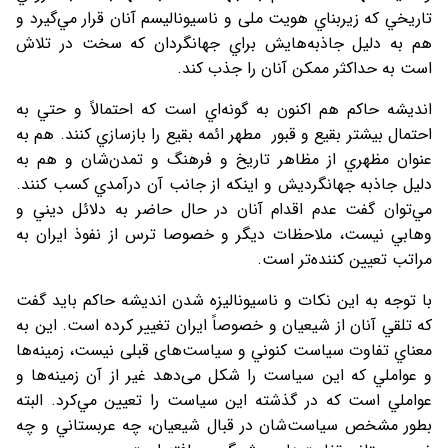
تاريخي كه زيربناي هويت ملی و ناسيوناليسم آنان قرار مي‌گيرد و
هم به دليل جاذبه‌هايش براي جهانگردان كه سخت در تلاش
است به حداكثر ممكن آنان را جذب كند.
انديشه حاكم هم اكنون به گونه‌اي است كه احتمالاً و حتي به
احتمال بيشتر بقيع و قبور مطهر ائمه بقيع را بازسازي كنند. هم به
عنوان مظهري از مظاهر تاريخ و فرهنگ و تمدن‌شان و هم به
دليل جاذبه جهانگرديش و اينكه از جانب آن درآمدي كسب كنند.
مي‌توان گفت عدم اقدام آنان در حال حاضر به دلائل ديني و
وهابي نيست، ملاحظات دیگر و خصوصا ترس از نفوذ ایران به
مراتب تعيين كننده‌تر است.
با توجه به اين نكات و ناسیونالیزه شدن اندیشه حاکم بايد گفت
كه تلقي آنان از شيعيان و خصوصاً ايران تغيير كرده است. اين به
معناي تفاوت سياست كنوني و سیاست‌های قبلی نيست، زمينه‌ها
و عواملي كه اين سياست را شکل می‌دهد غير از آن زمينه‌ها و
عواملي است كه در گذشته اين سياست را تعيين مي‌كرد. البته
بطور مشخص سياست‌شان در قبال شيعيان، چه عربستاني و چه