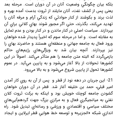
بلكه بيان چگونگي وضعیت آنان در آن دوران است. مرحله بعد
یعنی پس از كشف نفت، آنان مايلند از ثروت بدست آمده بهره و
لذت برند و بكوشند از كنار حوادثي كه زندگي آرام و مرفه آنان را
تهديد مي‌كند، بگذرند، حتي اگر مجبور شوند بهاي كلاني براي آن
بپردازند. سياست اصلي در كنار ماندن و در کنار بودن و عدم تمايل
به مقابله است. و اما در مرحله سوم كه اخيراً پديدار شده خواهان
ورود فعال به جامعه جهاني و منطقه‌اي هستند و حاضرند بهاي را
نيز بپردازند. آنچه بيان شد به ويژگي‌هاي رژيم‌هاي حاكم
بازمي‌گردد كه البته متن جامعه را هم متأثر مي‌كند. اصولاً در اين
كشورها تحولات از بالا آغاز مي‌شود و به پايين مي‌آيد. در عموم
كشورها تحول از پايين شروع مي‌شود و به بالا مي‌رود.
21- اين جريان در دهه نود از قطر و پس از آن به روي كار آمدن
امير قبلي، حمد بن خلیفه آغاز شد. قطر در آن دوران خواهان
گشودن جامعه كوچك خويش بود و اینکه به بركت ثروت كلان
نفتي به ميانجيگري فعال و به مركزي بزرگ جهت گردهم‌آيي‌هاي
مختلف سياسي و اقتصادي و ورزشي و رسانه‌اي تبديل شود. راه
اندازي شبكه «الجزيره» و توسعه خط هوايي قطر ایرلاین و ايجاد