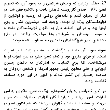
27- جنگ اوكراين كم و بيش شرائطي را به وجود آورد كه تحريم
نفتي 1973. صدور گاز روسيه كاهش يافت و بالاخره قطع شد. در
كنار آن بحران گندم و دانه‌هاي روغني كه روسيه و اوكراين از
توليدكنندگان بزرگ آن بودند، بوجود آمد. بيشترين فشار بر روي
اروپا بود و در اين آشفته بازار به ناگهان توليدكنندگان نفت و
خصوصا عربستان و شيخ‌نشين‌ها موقعيت يافتند. در طیّ
دهه‌های اخیر هیچ‌گاه اینان تا بدین حد مطلوب نشده بودند.
نمونه خوب آن داستان درگذشت خليفه بن زاید، امير امارات
است. او فردي منزوي بود و كمتر كسي حتي در بين اعراب او را
مي‌شناخت، امّا براي تسليت به اماراتيان به ناگهان رهبران
اروپايي و حتي معاون رئيس جمهور آمريكا و شخص اردوغان به
سرعت رهسپار اين كشور شدند و گویی در این مورد مسابقه
گذاشته بودند.
در اثناي كنفرانس رهبران کشورهای بزرگ صنعتي، ماكرون به امير
امارات تلفن مي‌كند و درباره امكان افزايش صادرات نفت سوال
مي‌كند و همانجا به بايدن گزارش مي‌دهد كه هم اكنون امير در
پشت خط است و چنين و چنان مي‌گويد. همين امیر مدتي قبل