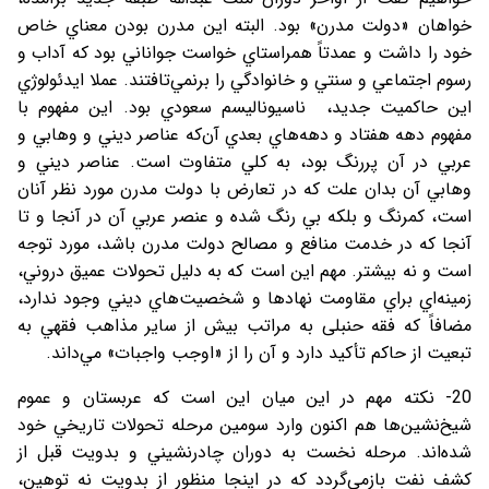
خواهان «دولت مدرن» بود. البته اين مدرن بودن معناي خاص
خود را داشت و عمدتاً همراستاي خواست جواناني بود كه آداب و
رسوم اجتماعي و سنتي و خانوادگي را برنمي‌تافتند. عملا ايدئولوژي
اين حاکمیت جدید، ناسيوناليسم سعودي بود. اين مفهوم با
مفهوم دهه هفتاد و دهه‌هاي بعدي آن‌كه عناصر ديني و وهابي و
عربي در آن پررنگ بود، به كلي متفاوت است. عناصر ديني و
وهابي آن بدان علت كه در تعارض با دولت مدرن مورد نظر آنان
است، كمرنگ و بلكه بي رنگ شده و عنصر عربي آن در آنجا و تا
آنجا كه در خدمت منافع و مصالح دولت مدرن باشد، مورد توجه
است و نه بيشتر. مهم‌ اين است كه به دليل تحولات عميق دروني،
زمينه‌اي براي مقاومت نهادها و شخصيت‌هاي ديني وجود ندارد،
مضافاً كه فقه حنبلی به مراتب بيش از ساير مذاهب فقهي به
تبعيت از حاكم تأكيد دارد و آن را از «اوجب واجبات» مي‌داند.
20- نكته مهم در اين ميان اين است كه عربستان و عموم
شيخ‌نشين‌ها هم اكنون وارد سومين مرحله تحولات تاريخي خود
شده‌اند. مرحله نخست به دوران چادرنشيني و بدويت قبل از
كشف نفت بازمي‌گردد كه در اينجا منظور از بدويت نه توهين،