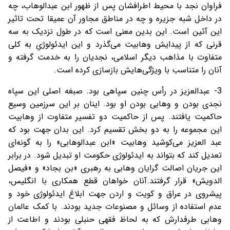
فراوان نجد با محیط اطرافشان پس از ظهور ابن عبدالوهاب، چه
در داخل شبه جزیره و چه در مناطق مجاور آن عمیقا تحت تاثیر
این آئین است. این بدین معنی است که در طول نزدیک به سه
قرنی که از پیدایش وهابیت می‌گذرد و این ایدئولوژیِ به کلی
متفاوت با مذاهب دیگر اسلامی، نجدیان را به خدمت گرفته و
آنان را متناسب با ویژگی‌هایش بازسازی کرده است.
3- عبدالعزیز در رأس چنین سپاهی بود. صبغه اصلی این سپاه
نجدی بودن و وهابی بودن او بود. اینان بر این سرزمین وسیع
حاکمیت یافتند. پس از حاکمیت دو تفسیر متفاوت از وهابیت
این مجموعه را به دو بخش تقسیم کرد. این بدان جهت بود که
عبد العزیز می‌کوشید وهابیت «ابن عبدالوهابی» را به گونه‌ای
تعدیل کند که بتواند به ایدئولوژی حکومت او تبدیل شود. در برابر
این جریان اصالت گرایان وهابی به رهبری «بن بجاد» و «فیصل
الدویش» قرار گرفتند.آنان خواهان قطع همکاری با انگلیس،
پیشروی در عراق و کویت و اردن جهت ابلاغ ایدئولوژی خود و
عدم استفاده از وسائل و مصنوعات جدید بودند. با کمک عالمان
وهابی طرفدارش که به لحاظ فقهی حنبلی بودند و اطاعت از