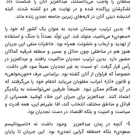
سلطان را واجب می‌دانستند، عبدالعزیز آنان را شکست داد.
لشکرشان پراکنده شده و در نهایت هر دو کشته شدند. البته
اندیشه دینی آنان در لایه‌های زیرین جامعه نجدی زنده ماند.
4- بدین ترتیب عربستان جدید به عنوان یک کشور که خود را
«سعودی» می‌نامید، متولد شد. این تولّد عمدتاً با جنگ و استفاده
از تهدید و ارعاب و خشونت همراه بود. خاطرات منفی این جریان
هنوز هم در مناطقی چون حائل و عسیر و منطقه شرقیه کماکان
حضور دارد. بدین ترتیب نجدیان حاکمیت یافتند و عبدالعزیز در
رأس قرار گرفت. او نسبت به غیر نجدیان عمیقاً سوء ظن داشت.
خصوصاً که فراوان از آنان کشته بود. براساس عرف «خون‌خواهی»
و قانون «ثار» اعراب، مغلوبان می‌باید انتقام خود را می‌گرفتند که
در آن هنگام ممکن نبود. طبیعتاً طرفین نمی‌توانستند به یکدیگر
اعتماد کنند. عبدالعزیز برای جبران این خلاء کوشید همسرانی از
قبائل و مناطق مختلف انتخاب کند، امّا علیرغم این، همه قدرت و
سیاست و امنیت و بلکه اقتصاد در دست نجدیان بود.
5- آنچه در زمان عبدالعزیز وجود داشت نه «ناسیونالیسم
سعودی» بلکه «منطقه گرایی نجدی» بود. این جریان تا پایان