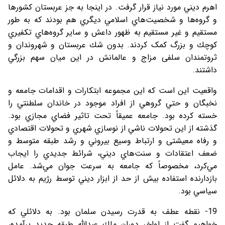
اهرم ديني مورد نياز قرار گرفت. در اينجا به جز عربستان كشورها
و گروه‌ها و شخصيت‌هاي اسلامي ديگري هم بودند كه به طور
مستقیم و غیر مستقیم به ظهور داعش و ساير گروه‌هاي تكفيري
كوچك و بزرگ کمک کردند. بدون شك عربستان و شهروندان و
ثروتمندان سلفی مزاج و عالمانش در اين ميان سهم بزرگي
داشتند.
واقعيت اين است كه اين مجموعه ابتكارات و اقدامات جامعه و
نخبگان و حتي گروهي از افراد موجود در خاندان سلطنتي را
خسته كرده بود. جامعه عميقاً تحت تاثير فضاي مجازي بود.
گذشته از اين تحولات ناشي از نوسازي شهري و تحولات اقتصادي
و رفاه معیشتی و ارتباط وسيع بيروني و رشد طبقه متوسط و
ضعف اعتقادات و سنت‌هاي ديني، شرائط جديدي را ايجاب
مي‌كرد، مخصوصاً كه جامعه به سرعت جوان مي‌شد. عامل
بازدارنده استفاده بيش از حد از ابزار ديني توسط رژيم به دلائل
سياسي بود.
19- نقطه عطف به قدرت رسيدن سلمان بود. به دلائلي كه
خواهيم گفت از اواخر دوران ملك عبدالله طبقه جديد برآمده،