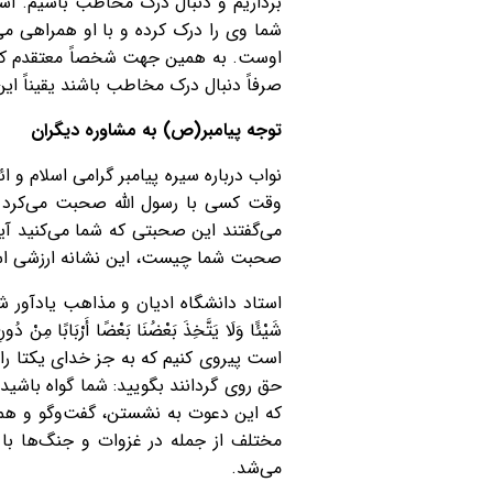
برداریم و دنبال درک مخاطب باشیم. ا
شما وی را درک کرده و با او همراهی م
اوست. به همین جهت شخصاً معتقدم که اگ
صرفاً دنبال درک مخاطب باشند یقیناً ای
توجه پیامبر(ص) به مشاوره دیگران
نواب درباره سیره پیامبر گرامی اسلام و ا
وقت کسی با رسول الله صحبت می‌کرد ا
می‌گفتند این صحبتی که شما می‌کنید آیا
صحبت شما چیست، این نشانه ارزشی است
استاد دانشگاه ادیان و مذاهب یادآور شد: در قرآن کریم آ
شَيْئًا وَلَا يَتَّخِذَ بَعْضُنَا بَعْضًا أَرْبَابًا
است پیروی کنیم که به جز خدای یکتا را ن
که این دعوت به نشستن، گفت‌وگو و همدل
مختلف از جمله در غزوات و جنگ‌ها با ا
می‌شد.