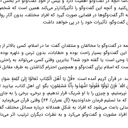
ساساً آنچه در گفت‌وگو اهمیت دارد و بیش از خودِ گفت‌وگو اثر ب
ی‌کنید و آنچه این گفت‌وگو را تأثیرگذارتر می‌کند همین است که 
ر گفت‌وگوها در فضایی صورت گیرد که افرادِ مختلف، بدون آثارِ روان
ن گفت‌وگو، تأثیرات خود را در پی خواهد داشت.
ئمه در گفت‌وگو با مخالفان و منتقدان گفت: ما در اسلام، کسی بالاتر از پ
ین گفت‌وگو بسیار راحت بوده و خطابات، بدون ترس و دلهره بوده 
 وحی است یا گفته خودِ شما؟ بنابرین وقتی کسی می‌تواند به راحتی ا
 که اسلام برای گفت‌وگو و همچنین احترام گذاشتن به طرف مقابل ق
مده است: «قُلْ يَا أَهْلَ الْكِتَابِ تَعَالَوْا إِلَىٰ كَلِمَةٍ سَوَاءٍ بَيْنَنَا وَبَيْنَكُم
 مِنْ دُونِ اللَّهِ ۚ فَإِنْ تَوَلَّوْا فَقُولُوا اشْهَدُوا بِأَنَّا مُسْلِمُونَ؛ بگو: ای ا
پرستیم، و چیزی را با او شریک قرار ندهیم، و برخی، برخی را به جای 
حق روی گردانند بگویید: شما گواه باشید که ما تسلیم ف
ی باعث می‌شود که افراد به شکل‌ِ همدلانه درباره مسائل مختلف گفت
فراد مشورت و گفت‌وگو می‌کرد و به نظرات دیگران ترتیب اثر می‌دا