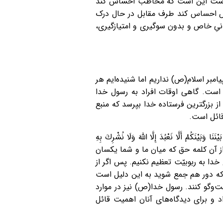
خش است این است که مخاطب احساس کند
شخص احساس کند طرف مقابل در حال درک
یِ خاص و بدون سوگیری‌ و امتیازگیری،
یامبر اسلام(ص) نداریم اما شنیده‌ایم هر
است. گاهی اوقات افراد به رسول خدا
ز بزرگترین فرستاده خدا بپرسد که منبع
ائل است.
ْ أَلَّا نَعْبُدَ إِلَّا اللَّهَ وَلَا نُشْرِكَ بِهِ
هل کتاب، بیایید از آن کلمه حق که میان ما و شما یکسان
خدا به ربوبیّت تعظیم نکنیم. پس اگر از
رمان خداوندیم» (آل عمران/ ۶۴) وقتی‌ قرآن می‌فرماید که دور هم جمع شوید به این دلیل است
‌وگو کنند. رسول خدا(ص) نیز در موارد
د و برای دیدگاه‌های آنان اهمیت قائل