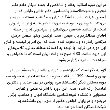
در این دوره اساتید به‌نام و شاخصی از جمله سرکار خانم دکتر
توفیقی و حجت‌الاسلام والمسلمین دکتر طالبی دارابی که از
اعضای هیئت علمی دانشگاه ادیان و مذاهب هستند، تدریس
می‌کنند. هم‌چنین با توجه به این‌که کلاس‌ها به زبان اسپانیولی
است، از اساتید شاخص بین‌المللی و اسپانیولی زبان از جمله
آقایان عبدالکریم پاز، سهیل اسعد، لوئیس ویتو، فیصل مرهل،
مرتضی رضازاده و… دعوت شده است که این امر بر کیفیت و غنای
این دوره می‌افزاید. با توجه به اختلاف منطقه زمانی، کلاس‌های
این دروه ساعت 4:30 صبح به وقت ایران است که با همراهی و
مجاهدت اساتید برگزار می‌شود.
لازم به ذکر است که یازدهمین دوره بین
المللی شیعه
شناسی در
بهمن و اسفند 1399 در قالب مدرسه زمستانه ادیان به همراه سه
دوره مستقل دیگر (کلیساشناسی، پولس در عهد جدید و دکترین
امامت) ارائه شده است. این دوره با اشراف علمی و نظارت
محتواییِ دانشکده شیعه
شناسی دانشگاه ادیان و مذاهب برگزار
می
شود و در پایان گواهی حضور از سوی این دانشکده به
شرکت
کنندگان اعطا خواهد شد.