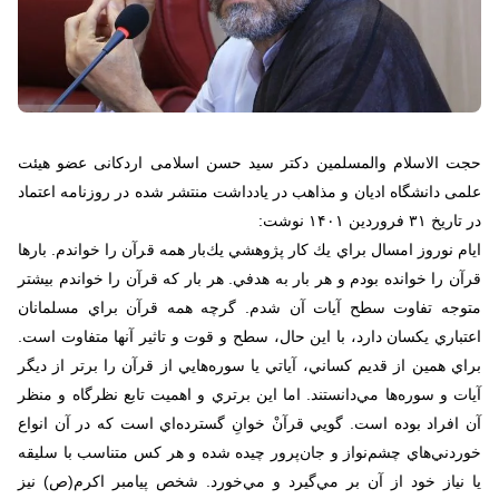
حجت الاسلام والمسلمین دکتر سید حسن اسلامی اردکانی عضو هیئت
علمی دانشگاه ادیان و مذاهب در یادداشت منتشر شده در روزنامه اعتماد
در تاریخ ۳۱ فروردین ۱۴۰۱ نوشت:
ايام نوروز امسال براي يك كار پژوهشي يك‌بار همه قرآن را خواندم. بارها
قرآن را خوانده بودم و هر بار به هدفي. هر بار كه قرآن را خواندم بيشتر
متوجه تفاوت سطح آيات آن شدم. گرچه همه قرآن براي مسلمانان
اعتباري يكسان دارد، با اين حال، سطح و قوت و تاثير آنها متفاوت است.
براي همين از قديم كساني، آياتي يا سوره‌هايي از قرآن را برتر از ديگر
آيات و سوره‌ها مي‌دانستند. اما اين برتري و اهميت تابع نظرگاه و منظر
آن افراد بوده است. گويي قرآنْ خوانِ گسترده‌اي است كه در آن انواع
خوردني‌هاي چشم‌نواز و جان‌پرور چيده شده و هر كس متناسب با سليقه
يا نياز خود از آن بر مي‌گيرد و مي‌خورد. شخص پيامبر اكرم(ص) نيز