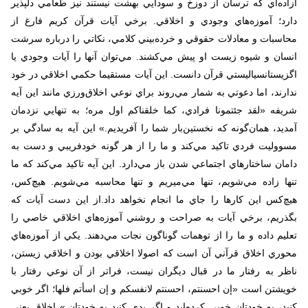
آزاده‌اي كه ترسان از دوزخ و سودايي بهشت نيستند نيز طعامي دلپذير
دارد؛ آموزه‌هاي وجودي و اخلاقي. برخي آيات قرآن كريم فارغ از
محاسبات و معادلات حقوقي و خرده‌بيني كلامي، نكاتي را درباره سرشت
انسان و شيوه زيست او پيش مي‌كشند. مي‌توان آنها را آيات وجودي يا
اگزيستانسياليستي قرآن دانست. اين آيات مستقيما حكمي اخلاقي در خود
ندارند، اما دعوتي به شمار مي‌روند براي نوعي اخلاق‌ورزي مانند اين آيه
شريفه «لقد جئتمونا فرادي، كما خلقناكم اول مره؛ به تنهايي نزدمان
آمديد، همان‌گونه كه نخستين‌بار شما را آفريديم.» اين آيه به سادگي بر
مسووليت فردي تاكيد مي‌كند و ما را از هر گونه خودفريبي و دست به
دامان ساختارهاي اجتماعي شدن باز مي‌دارد. اين آيه تاكيد مي‌كند كه ما
تنها ‌زاده مي‌شويم، تنها مي‌ميريم و تنها محاسبه مي‌شويم. هيچ‌كس،
هيچ‌كس اين كارها را جاي ما انجام نخواهد داد.از اين دست آيات كه
بگذريم، برخي آيات به صراحت و روشني آموزه‌هاي اخلاقي خاصي را
تعليم داده و ما را از توهمات گوناگون نجات مي‌دهند. يكي از آموزه‌هاي
محوري اخلاق قرآني آن است كه اصولا اخلاقي بودن و اخلاقي زيستن،
ناظر به رفتار ما در قبال ديگران نيست، فراتر از آن نوعي رفتار با
خويشتن است «إن احسنتم، احسنتم لانفسكم و إن اسأتم فلها؛ اگر خوبي
كنيد، به خودتان خوبي كرده‌ايد و اگر بدي كنيد به خودتان.» اخلاق يعني