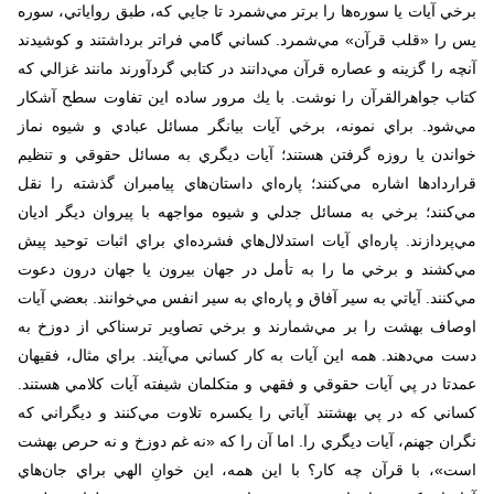
برخي آيات يا سوره‌ها را برتر مي‌شمرد تا جايي كه، طبق رواياتي، سوره
يس را «قلب قرآن» مي‌شمرد. كساني گامي فراتر برداشتند و كوشيدند
آنچه را گزينه و عصاره قرآن مي‌دانند در كتابي گردآورند مانند غزالي كه
كتاب جواهر‌القرآن را نوشت. با يك مرور ساده اين تفاوت سطح آشكار
مي‌شود. براي نمونه، برخي آيات بيانگر مسائل عبادي و شيوه نماز
خواندن يا روزه گرفتن هستند؛ آيات ديگري به مسائل حقوقي و تنظيم
قراردادها اشاره مي‌كنند؛ پاره‌اي داستان‌هاي پيامبران گذشته را نقل
مي‌كنند؛ برخي به مسائل جدلي و شيوه مواجهه با پيروان ديگر اديان
مي‌پردازند. پاره‌اي آيات استدلال‌هاي فشرده‌اي براي اثبات توحيد پيش
مي‌كشند و برخي ما را به تأمل در جهان بيرون يا جهان درون دعوت
مي‌كنند. آياتي به سير آفاق و پاره‌اي به سير انفس مي‌خوانند. بعضي آيات
اوصاف بهشت را بر مي‌شمارند و برخي تصاوير ترسناكي از دوزخ به
دست مي‌دهند. همه اين آيات به كار كساني مي‌آيند. براي مثال، فقيهان
عمدتا در پي آيات حقوقي و فقهي و متكلمان شيفته آيات كلامي هستند.
كساني كه در پي بهشتند آياتي را يكسره تلاوت مي‌كنند و ديگراني كه
نگران جهنم، آيات ديگري را. اما آن را كه «نه غم دوزخ و نه حرص بهشت
است»، با قرآن چه كار؟ با اين همه، اين خوانِ الهي براي جان‌هاي