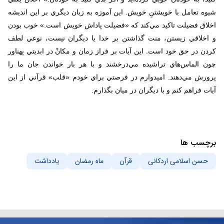
شيوه تعامل با خويشتنِ خويش. اين آموزه به زبان ديگري بر اين انديشه
اخلاق فضيلت تاكيد مي‌كند كه «فضيلت پاداش خويش است.» خوب بودن
و اخلاقي زيستن، منت گذاشتن بر خدا يا ديگران نيست، نوعي لطف
كردن در حق خود است. اين آيات بر فراز زمان و مكانْ در ابديتي پهناور
چون الماس‌هاي تراشيده مي‌درخشند و با هر بار خواندن جان ما را
پرورش مي‌دهند. اميدوارم در فرصتي براي خودم «قلب» قرآني از اين
آيات فراهم كنم و با ديگران در ميان بگذارم.
برچسب ها
حسن اسلامی اردکانی
قرآن
ماه رمضان
یادداشت