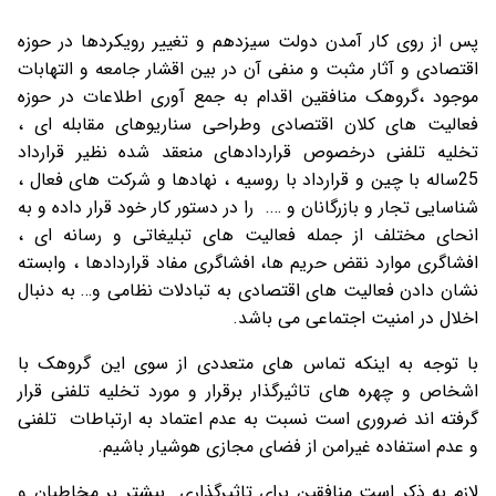
پس از روی کار آمدن دولت سیزدهم و تغییر رویکردها در حوزه
اقتصادی و آثار مثبت و منفی آن در بین اقشار جامعه و التهابات
موجود ،گروهک منافقین اقدام به جمع آوری اطلاعات در حوزه
فعالیت های کلان اقتصادی وطراحی سناریوهای مقابله ای ،
تخلیه تلفنی درخصوص قراردادهای منعقد شده نظیر قرارداد
25ساله با چین و قرارداد با روسیه ، نهادها و شرکت های فعال ،
شناسایی تجار و بازرگانان و …. را در دستور کار خود قرار داده و به
انحای مختلف از جمله فعالیت های تبلیغاتی و رسانه ای ،
افشاگری موارد نقض حریم ها، افشاگری مفاد قراردادها ، وابسته
نشان دادن فعالیت های اقتصادی به تبادلات نظامی و… به دنبال
اخلال در امنیت اجتماعی می باشد.
با توجه به اینکه تماس های متعددی از سوی این گروهک با
اشخاص و چهره های تاثیرگذار برقرار و مورد تخلیه تلفنی قرار
گرفته اند ضروری است نسبت به عدم اعتماد به ارتباطات تلفنی
و عدم استفاده غیرامن از فضای مجازی هوشیار باشیم.
لازم به ذکر است منافقین برای تاثیرگذاری بیشتر بر مخاطبان و