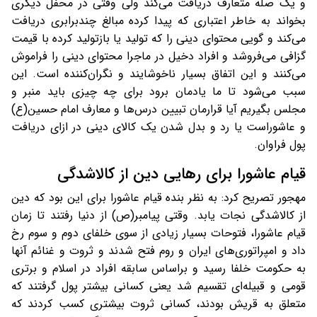
و یک صله متعارف دریافت می‌کند ولی وقتی در محفل دیگری
بخواند به خاطر اعتباری که پیدا کرده مبالغ چندبرابری دریافت
می‌کند و گویی محتوای دینی را که تولید یا بازتولید کرده با قیمت
گزافی می‌فروشد و افراد دخیل در ماجرا محتوای دینی را فراموش
می‌کنند و این اتفاق بسیار ناخوشایند و نگران‌کننده است. این
سبب می‌شود تا ما یادمان برود برای چه چیزی باید منبر و
مجلس بگیریم آیا قرارمان تبیین درس‌ها و معارف امام حسین(ع)
و عاشوراست یا رد و بدل شدن یک کالای دینی در ازای دریافت
پول فراوان.
قیام عاشورا برای رهایی دین از کالاشدگی
مهجور تصریح کرد: به نظر بنده قیام عاشورا برای این بود که دین
از کالاشدگی نجات یابد. وقتی پیامبر(ص) از دنیا رفتند تا زمان
قیام عاشورا، فتوحات بسیار زیادی از سوی خلفای دوم و سوم رخ
داد و امپراتوری‌های ایران و روم فتح شدند و ثروت و غنائم آنها
به حکومت خلفا رسید و براساس سابقه افراد در اسلام و برتری
قومی و قبیله‌ای تقسیم شد یعنی کسانی بیشتر پول گرفتند که
متعلق به قریش بودند، کسانی ثروت بیشتری کسب کردند که