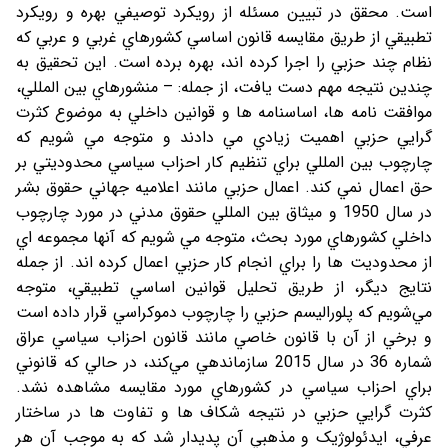
است. محقق در تبيين مسئله از رويکرد توصيفي بهره و رويکرد
تطبيقي از طريق مقايسه قانون اساسي کشورهاي غربي و عربي که
نظام چند حزبي را اجرا کرده اند، بهره برده است. اين تحقيق به
چندين نتيجه مهم دست يافت، از جمله: – منشورهاي بين المللي،
موافقت نامه ها، اساسنامه ها و قوانين داخلي به موضوع کثرت
گرايي حزبي اهميت زيادي مي دادند و متوجه مي شويم که
چارچوب بين المللي براي تنظيم کار احزاب سياسي محدوديتي بر
حق اعمال نمي کند. اعمال حزبي مانند اعلاميه جهاني حقوق بشر
در سال 1950 و ميثاق بين المللي حقوق مدني در مورد چارچوب
داخلي کشورهاي مورد بحث، متوجه مي شويم که آنها مجموعه اي
از محدوديت ها را براي انجام کار حزبي اعمال کرده اند. از جمله
نتايج ديگر، از طريق تحليل قوانين اساسي تطبيقي، متوجه
مي‌شويم که پلوراليسم حزبي را چارچوب دموکراسي قرار داده است
و برخي از آن با قانون خاصي مانند قانون احزاب سياسي عراق
شماره 36 در سال 2015 سازماندهي مي‌کند، در حالي که قانوني
براي احزاب سياسي در کشورهاي مورد مقايسه مشاهده نشد.
کثرت گرايي حزبي در نتيجه شکاف ها و تفاوت ها در ساختار
عرفي، ايدئولوژيک و مذهبي آن پديدار شد که به موجب آن هر