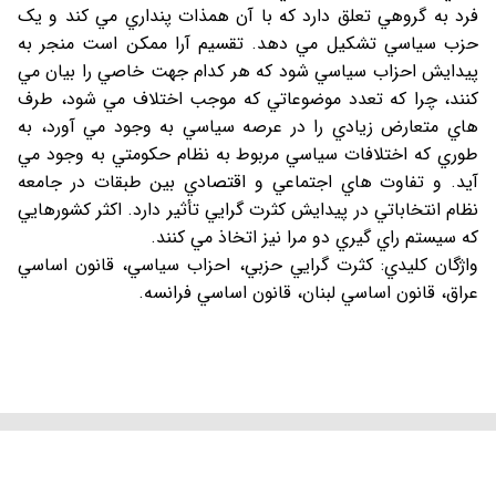
فرد به گروهي تعلق دارد که با آن همذات پنداري مي کند و يک
حزب سياسي تشکيل مي دهد. تقسيم آرا ممکن است منجر به
پيدايش احزاب سياسي شود که هر کدام جهت خاصي را بيان مي
کنند، چرا که تعدد موضوعاتي که موجب اختلاف مي شود، طرف
هاي متعارض زيادي را در عرصه سياسي به وجود مي آورد، به
طوري که اختلافات سياسي مربوط به نظام حکومتي به وجود مي
آيد. و تفاوت هاي اجتماعي و اقتصادي بين طبقات در جامعه
نظام انتخاباتي در پيدايش کثرت گرايي تأثير دارد. اکثر کشورهايي
که سيستم راي گيري دو مرا نيز اتخاذ مي کنند.
واژگان کليدي: کثرت گرايي حزبي، احزاب سياسي، قانون اساسي
عراق، قانون اساسي لبنان، قانون اساسي فرانسه.