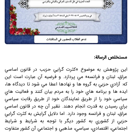
مستخلص الرسالة:
اين پژوهش به موضوع «کثرت گرايي حزبب در قانون اساسي
عراق، لبنان و فرانسه» مي پردازد. و فرضيه آن عبارت است اين
که: آزادي حزبي به گروه ها و نهادها اعطا مي شود تا ديدگاه ها،
ايده ها و برنامه هاي خود را به مردم بيان کنند و فعاليت هاي
سياسي خود را از طريق نمايندگان خود از طريق رقابت سياسي
براي رسيدن به قدرت انجام دهند. نظير آن چه در قانون اساسي
عراق، لبنان و فرانسه وجود دارد. اما دلايل گرايش به کثرت گرايي
حزبي از کشوري به کشور ديگر با توجه به شرايط و شرايط
اجتماعي، اقتصادي، سياسي، مذهبي و اجتماعي آن کشور متفاوت