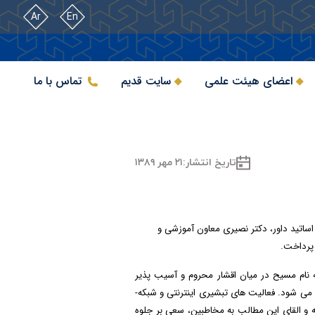
Ar
En
اعضای هیئت علمی
سایت قدیم
تماس با ما
تاریخ انتشار:
۲۱ مهر ۱۳۸۹
 اساتید داور، دکتر نصیری معاون آموزشی و
 پرداخت.
به نام مسیح در میان اقشار محروم و آسیب پذیر
جامعه است. این فعالیت­ها در قالب توزیع کتاب مقدس و جزوه­ های مذهبی در لوای خدمات درمانی و آموزشی در روستاها و شهرها ارائه می­ شود. فعالیت­ های تبشیری اینترنتی و شبکه­
نه و القای این مطالب به مخاطبین، سعی بر جلوه