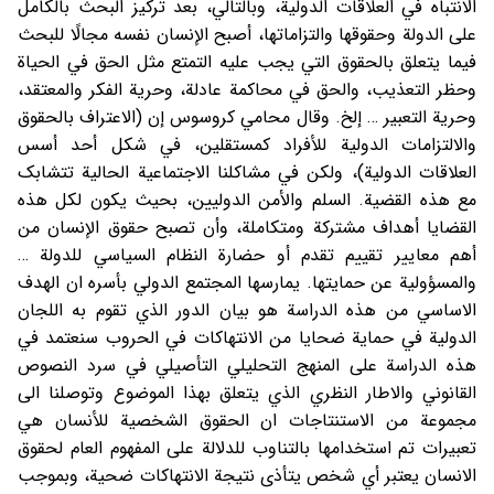
الانتباه في العلاقات الدولية، وبالتالي، بعد ترکيز البحث بالکامل
على الدولة وحقوقها والتزاماتها، أصبح الإنسان نفسه مجالًا للبحث
فيما يتعلق بالحقوق التي يجب عليه التمتع مثل الحق في الحياة
وحظر التعذيب، والحق في محاکمة عادلة، وحرية الفکر والمعتقد،
وحرية التعبير … إلخ. وقال محامي کروسوس إن (الاعتراف بالحقوق
والالتزامات الدولية للأفراد کمستقلين، في شکل أحد أسس
العلاقات الدولية)، ولکن في مشاکلنا الاجتماعية الحالية تتشابک
مع هذه القضية. السلم والأمن الدوليين، بحيث يکون لکل هذه
القضايا أهداف مشترکة ومتکاملة، وأن تصبح حقوق الإنسان من
أهم معايير تقييم تقدم أو حضارة النظام السياسي للدولة …
والمسؤولية عن حمايتها. يمارسها المجتمع الدولي بأسره ان الهدف
الاساسي من هذه الدراسة هو بيان الدور الذي تقوم به اللجان
الدولية في حماية ضحايا من الانتهاکات في الحروب سنعتمد في
هذه الدراسة على المنهج التحليلي التأصيلي في سرد النصوص
القانوني والاطار النظري الذي يتعلق بهذا الموضوع وتوصلنا الى
مجموعة من الاستنتاجات ان الحقوق الشخصية للأنسان هي
تعبيرات تم استخدامها بالتناوب للدلالة على المفهوم العام لحقوق
الانسان يعتبر أي شخص يتأذى نتيجة الانتهاکات ضحية، وبموجب