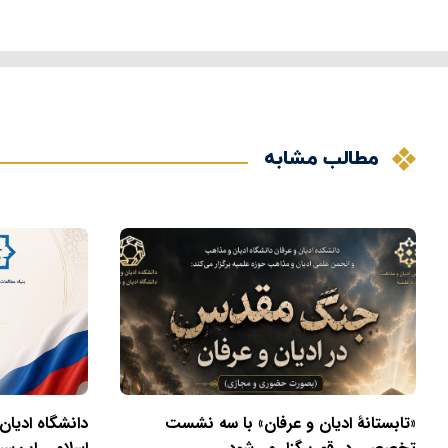
مطالب مشابه
«تابستانهٔ ادیان و عرفان» با سه نشست
دانشگاه ادیان