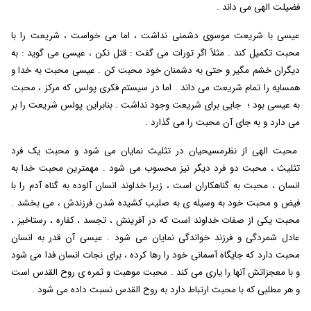
فضیلت الهی می داند .
عیسی با شریعت موسوی دشمنی نداشت ، اما می خواست ، شریعت را با
محبت تکمیل کند . مثلاً اگر تورات می گفت : قتل نکن ، عیسی می گوید : به
دیگران خشم مگیر و حتی به دشمنان خود محبت کن . عیسی محبت به خدا و
همسایه را تمام شریعت می داند . اما در سیستم فکری پولس که مرکز ، محبت
به عیسی بود ؛ جایی برای شریعت وجود نداشت . بنابراین پولس شریعت را بر
می دارد و به جای آن محبت را می گذارد .
محبت الهی از نظرمسیحیان در تثلیث نمایان می شود و محبت یک فرد
تثلیث ، محبت دو فرد دیگر نیز محسوب می شود . مهمترین محبت خدا به
انسان ، محبت به گناهکاران است ، زیرا خداوند انسان آلوده به گناه آدم را با
فیض و محبت خود به وسیله ی به صلیب کشیده شدن فرزندش ، می بخشد .
محبت یکی از صفات خداوند است که در آفرینش ، تجسد ، کفاره ، رستاخیز ،
عادل شمردگی و فرزند خواندگی نمایان می شود . عیسی آن قدر به انسان
محبت دارد که جایگاه آسمانی خود را رها کرده ، برای نجات انسان فدا می شود
و با معجزاتش آنها را یاری می کند . محبت موهبت و ثمره ی روح القدس است
و هر مطلبی که با محبت ارتباط دارد به روح القدس نسبت داده می شود .