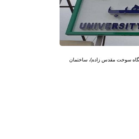
(به سمت شهرک پردیسان) کوچه 11 (کوچه دوم بعد از جایگاه سوخت مقدس زاده)، ساختمان