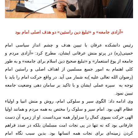
«آزادی جامعه» و «تبلیغ دین راستین» دو هدف اصلی امام بود
رئیس دانشکده عرفان با تبیین هدف و چشم انداز سیاسی امام
خمینی(ره) در پرتو منش عرفانی ایشان، مطرح کرد: «آزادی مردم و
جامعه از یوغ استعمار» و «تبلیغ صحیح دین اسلام برای جامعه» و به طور
کلی اهتمام به امور جمیع مسلمین از اهداف اصلی و راستین امام
(رضوان الله تعالی علیه )به شمار می آید. در واقع حرکت امام را باید با
توجه به سیره عملی ایشان و با تاکید بر سامان دهی وضعیت جامعه
تبیین نمود.
وی ادامه داد: الگوی سیر و سلوکی امام، روش و منش انبیا و اولیاء
عظام الهی بود. امام سیر و سلوک را مختص به همه مردم و همانند اولیا
الهی حرکت بسوی کمال را سزاوار همه می‌دانست. او از زمره آن دست
عارفانی بود که نه تنها ‌در پی نجات امت مسلمان بلکه در صدد فراهم
کردن زمینه‌ای برای نجات همه انسانها بود. بدین سبب نگاه امام