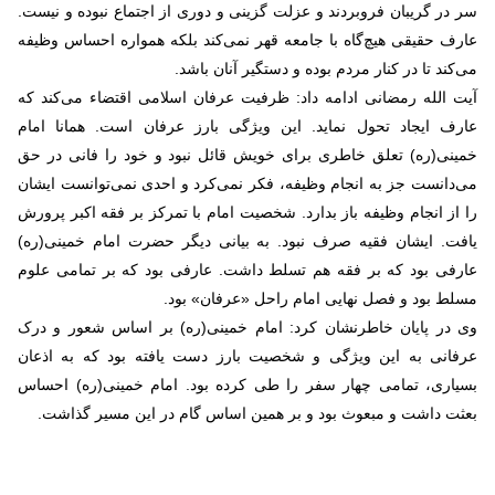
سر در گریبان فروبردند و عزلت گزینی و دوری از اجتماع نبوده و نیست.
عارف حقیقی هیچ‌گاه با جامعه قهر نمی‌کند بلکه همواره احساس وظیفه
می‌کند تا در کنار مردم بوده و دستگیر آنان باشد.
آیت الله رمضانی ادامه داد: ظرفیت عرفان اسلامی اقتضاء می‌کند که
عارف ایجاد تحول نماید. این ویژگی بارز عرفان است. همانا امام
خمینی(ره) تعلق خاطری برای خویش قائل نبود و خود را فانی در حق
می‌دانست جز به انجام وظیفه، فکر نمی‌کرد و احدی نمی‌توانست ایشان
را از انجام وظیفه باز بدارد. شخصیت امام با تمرکز بر فقه اکبر پرورش
یافت. ایشان فقیه صرف نبود. به بیانی دیگر حضرت امام خمینی(ره)
عارفی بود که بر فقه هم تسلط داشت. عارفی بود که بر تمامی علوم
مسلط بود و فصل نهایی امام راحل «عرفان» بود.
وی در پایان خاطرنشان کرد: امام خمینی(ره) بر اساس شعور و درک
عرفانی به این ویژگی و شخصیت بارز دست یافته بود که به اذعان
بسیاری، تمامی چهار سفر را طی کرده بود. امام خمینی(ره) احساس
بعثت داشت و مبعوث بود و بر همین اساس گام در این مسیر گذاشت.