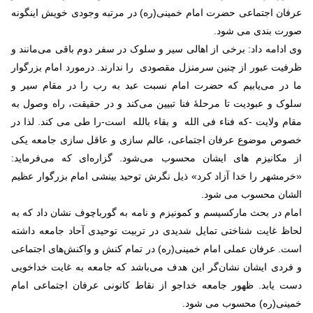
عرفان اجتماعی حضرت امام خمینی(ره) در مرتبه وجودی خویش اینگونه
صورت بندی می شود.
وی ادامه داد: برخی از اهالی سیر و سلوک در سفر دوم باقی می‌مانند و
ظرفیت عبور از چنین سرمنزل مقصودی را ندارند. درمورد امام بزرگوار
ما در می‌یابیم که حضرت امام نسبت عبد به رب را در مقام سیر و
سلوک و عبودیت تا مرحلۀ فنا تبیین می‌کند و در حقیقت، راه وصول به
مقام ولایت -که فناء فی الله و بقاء بالله است-را طی می کند. لذا در
خصوص موضوع عرفان اجتماعی، عالم سازی و عاقل سازی جامعه یکی
از مکانیزم های ایشان محسوب می‌شود. گزاره‌ای که می‌فرماید:
«خرمشهر را خدا آزاد کرد» ذیل نگرش توحید بینشی امام بزرگوار عظیم
الشان محسوب می شود.
امام در بحث مارکسیسم و کمونیزم و نامه به گورباچوف نشان داد که به
لحاظ غایت شناختی تمایل شدیدی در تربیت توحیدی آحاد جامعه داشته
است. عرفان عملی امام خمینی(ره) در تمام کنش و واکنش‌های اجتماعی
و فردی ایشان نشان‌گر این هدف می‌باشد که جامعه به غایت خداخویی
دست یابد. ظهور جامعه خداجو از نقاط کانونی عرفان اجتماعی امام
خمینی(ره) محسوب می شود.