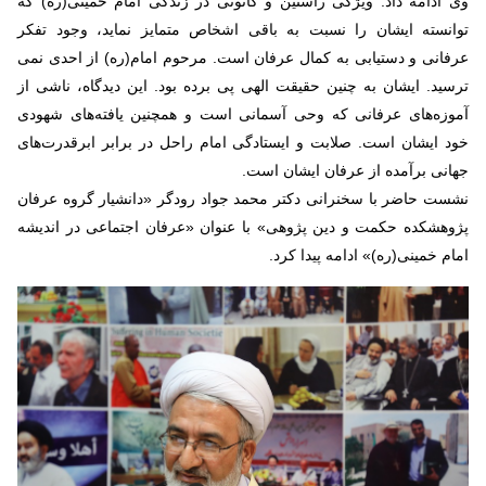
وی ادامه داد: ویژگی راستین و کانونی در زندگی امام خمینی(ره) که
توانسته ایشان را نسبت به باقی اشخاص متمایز نماید، وجود تفکر
عرفانی و دستیابی به کمال عرفان است. مرحوم امام(ره) از احدی نمی
ترسید. ایشان به چنین حقیقت الهی پی برده بود. این دیدگاه، ناشی از
آموزه‌های عرفانی که وحی آسمانی است و همچنین یافته‌های شهودی
خود ایشان است. صلابت و ایستادگی امام راحل در برابر ابرقدرت‌های
جهانی برآمده از عرفان ایشان است.
نشست حاضر با سخنرانی دکتر محمد جواد رودگر «دانشیار گروه عرفان
پژوهشکده حکمت و دین پژوهی» با عنوان «عرفان اجتماعی در اندیشه
امام خمینی(ره)» ادامه پیدا کرد.