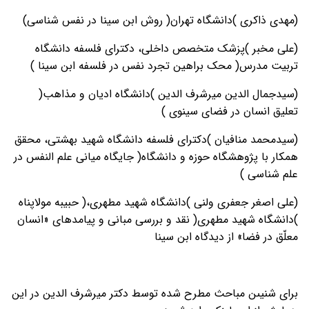
(مهدی ذاکری )دانشگاه تهران( روش ابن سینا در نفس شناسی)
(علی مخبر )پزشک متخصص داخلی، دکترای فلسفه دانشگاه
تربیت مدرس( محک براهین تجرد نفس در فلسفه ابن سینا )
(سیدجمال الدین میرشرف الدین )دانشگاه ادیان و مذاهب(
تعلیق انسان در فضای سینوی )
(سیدمحمد منافیان )دکترای فلسفه دانشگاه شهید بهشتی، محقق
همکار با پژوهشگاه حوزه و دانشگاه( جایگاه میانی علم النفس در
علم شناسی )
(علی اصغر جعفری ولنی )دانشگاه شهید مطهری،( حبیبه مولاپناه
)دانشگاه شهید مطهری( نقد و بررسی مبانی و پیامدهای «انسان
معلّق در فضا» از دیدگاه ابن سینا
برای شنیىن مباحث مطرح شده توسط دکتر میرشرف الدین در این