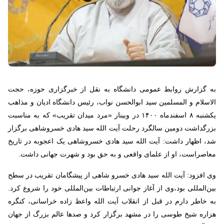
به گزارش روابط عمومی دانشگاه به نقل از خبرگزاری حوزه، حجت
الاسلام و المسلمین سید ابوالحسن نواب، رئیس دانشگاه ادیان و مذاهب
یکشنبه ۸ اسفندماه ۱۴۰۰ در وبینار «مرد میدان تقریب» که به مناسبت
بزرگداشت دومین سالگرد رحلت آیت الله سید هادی خسروشاهی برگزار
شد، اظهار داشت: آیت الله سید هادی خسروشاهی یک اعجوبه در تاریخ
معاصراست، او از علمای واقعی و به حق بود و شهرت جهانی داشت.
وی افزود: آیت الله سید هادی خسرو شاهی از پیشگامان تقریب در سطح
بین‌المللی بود،وی از آغاز جوانی ارتباطات بین‌المللی خود را شروع کرد.
به خاطر دارم در قبل از انقلاب آیت الله واعظ زاده خراسانی، کنگره
هزاره شیخ طوسی را در مشهد برگزار کرد و صدها عالم بزرگ از جهان