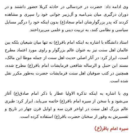
وی ادامه داد: حضرت در خردسالی در حادثه کربلا حضور داشتند و در
دوران درگیری میان بنی‌امیه و آل‌زبیر جوانی خود را سپری و مشاهده
کردند که پدر بزرگوارشان امام سجاد(ع) بدون اینکه خود را درگیر مسایل
سیاسی و نظامی کنند، به تربیت دینی و علمی می‌پرداختند.
استاد دانشگاه با اشاره به اینکه امام باقر(ع) نه تنها میان شیعیان بلکه بین
عالمان اهل سنت نیز به عنوان عالم بزرگوار و راوی مورد اعتماد مطرح
است، ابراز کرد: در آثار اصلی حدیث اهل سنت از جمله موطا ابن مالک،
مسند ابن حنبل و الرساله شافعی فرمایشات امام باقر(ع) مطرح شده،
همچنین در کتب صوفیان اهل سنت فرمایشات حضرت به‌طور مکرر نقل
شده است.
وی با اشاره به اینکه تذکرة الاولیا عطار با ذکر امام صادق(ع) آغاز
می‌شود و با سخن از سیره امام باقر(ع) خاتمه می‌یابد، ابراز کرد: طبری
عالم بزرگ اهل سنت در اواخر قرن سه و اوایل قرن چهار در تاریخ و
تفسیرش به وفور از سخنان حضرت باقر(ع) استفاده کرده است.
سیره امام باقر(ع)