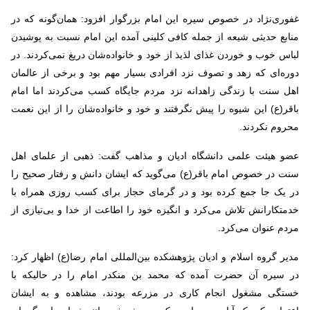
غفور‌ی‌نژاد در خصوص سیره این امام بزرگوار افزود: همان‌گونه که در
منابع حدیثی شیعه از جمله کافی کلینی آمده این امام نسبت به پوشیدن
لباس خوب و خوردن غذای لذیذ از خود و خانواده‌شان دریغ نمی‌کردند. در
دوره‌ای که زهد و تصوف نزد افرادی بسیار مهم بود و برخی از عالمان
اهل سنت با زندگی زاهدانه نزد مردم جایگاه کسب می‌کردند اما امام
باقر(ع) این شیوه را پیش نگرفتند و خود و خانواده‌شان را از این نعمت
محروم نکردند.
عضو هیئت علمی دانشگاه ادیان و مذاهب گفت: ذهبی از علمای اهل
سنت در خصوص امام باقر(ع) می‌گوید که ایشان دانش و رفتار صحیح را
در یک جا جمع کرده بود و در گرمای حجاز برای کسب روزی همراه با
خدمتکارانش تلاش می‌کرد و انگیزه خود را اطاعت از خدا و بی‌نیازی از
مردم عنوان می‌کرد.
مدیر گروه اسلام و ادیان پژوهشکده بین‌المللی امام رضا(ع) اظهار کرد:
در سیره آن حضرت آمده که محمد بن منکدر امام را در حالیکه با
خستگی مشغول انجام کاری در مزرعه بودند، مشاهده و به ایشان