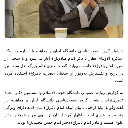
دانشیار گروه شیعه‌شناسی دانشگاه ادیان و مذاهب با اشاره به اینکه
«تذکرة الاولیا» عطار با ذکر امام صادق(ع) آغاز می‌شود و با سخنی از
سیره امام باقر(ع) خاتمه می‌یابد، گفت: طبری عالم بزرگ اهل سنت نیز
در تاریخ و تفسیرش به‌وفور از سخنان حضرت باقر(ع) استفاده کرده
است.
به گزارش روابط عمومی دانشگاه حجت الاسلام والمسلمین دکتر محمد
غفوری‌نژاد، دانشیار گروه شیعه‌شناسی دانشگاه ادیان و مذاهب، در
گفت‌وگو با ایکنا از قم، با بیان اینکه امام باقر(ع) میان ائمه دارای ویژگی
منحصر به فردی است، اظهار کرد: ایشان از سوی پدر و همچنین مادر
علوی هستند و مادر امام باقر(ع) دختر امام حسن مجتبی(ع) بودند.