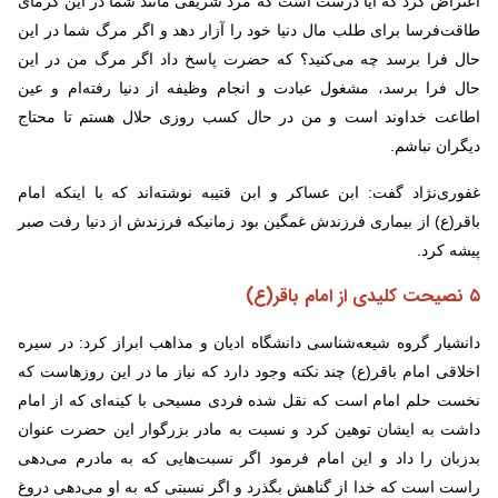
اعتراض کرد که آیا درست است که مرد شریفی مانند شما در این گرمای
طاقت‌فرسا برای طلب مال دنیا خود را آزار دهد و اگر مرگ شما در این
حال فرا برسد چه می‌کنید؟ که حضرت پاسخ داد اگر مرگ من در این
حال فرا برسد، مشغول عبادت و انجام وظیفه از دنیا رفته‌ام و عین
اطاعت خداوند است و من در حال کسب روزی حلال هستم تا محتاج
دیگران نباشم.
غفوری‌نژاد گفت: ابن عساکر و ابن قتیبه نوشته‌اند که با اینکه امام
باقر(ع) از بیماری فرزندش غمگین بود زمانیکه فرزندش از دنیا رفت صبر
پیشه کرد.
۵ نصیحت کلیدی از امام باقر(ع)
دانشیار گروه شیعه‌شناسی دانشگاه ادیان و مذاهب ابراز کرد: در سیره
اخلاقی امام باقر(ع) چند نکته وجود دارد که نیاز ما در این روزهاست که
نخست حلم امام است که نقل شده فردی مسیحی با کینه‌ای که از امام
داشت به ایشان توهین کرد و نسبت به مادر بزرگوار این حضرت عنوان
بدزبان را داد و این امام فرمود اگر نسبت‌هایی که به مادرم می‌دهی
راست است که خدا از گناهش بگذرد و اگر نسبتی که به او می‌دهی دروغ