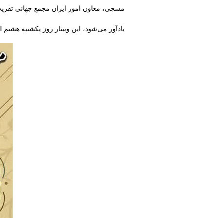
مسچی، معاون امور ایران مجمع جهانی تقری
یادآور می‌شود، این وبینار روز یکشنبه هشتم اسفندماه ساعت ۱۵ الی ۱۷:۳۰ در لینک‌های https://live.taqrib.ir 