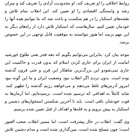
روابط اخلاقی را او تعریف کند، او محدودیت آزادی را تعریف کند و میزان
رشد و وابستگی اقتصادی را او تعیین کند. این انقلاب تمام تلاش و
نقشه‌های استکبار را در هم شکست و باعث شد که ما بتوانیم همه آنها را
خودمان تعیین کنیم. سال‌هاست که استکبار تلاش دارد از راه‌های دیگر به
این مهم برسد اما هنوز نتوانسته به موفقیت قابل توجهی در این خصوص
برسد.
موحد بیان کرد: بنابراین می‌توانیم بگویم که دهه فجر یعنی طلوع خورشید
امامت از ایران برای جاری کردن اسلام که بدون قدرت و حاکمیت این
جاری نمی‌شودو این بزرگ‌ترین شاهکار این قرن و حتی قرون گذشته
بوده است. بدون تردید اگر انقلاب نبود وضعیت ایران و ما این گونه نبود
امروز آدرس‌های غلط می‌دهند و می‌خواهند رژیم گذشته را تطهیر کنند.
شاید کاملاً به اهدافی که ترسیم شده است، نرسیده‌ایم، اما آرمان‌ها به
قوت خودشان باقی است. باید تا آخرین شکستن استخوان‌های دشمن و
استکبار به پیش برویم و به قله‌ها و اهداف از قبل تعیین شده برسیم.
وی گفت: انقلاب در حال پیشرفت است، اما مسیر انقلاب صعب العبور
است؛ چون مسلح شده است، مین‌گذاری شده است و مدام دشمن تلاش