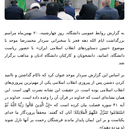
به گزارش روابط عمومی دانشگاه، روز چهارشنبه، ۲۰ بهمن‌ماه مراسم
بزرگداشت ایام الله دهه فجر با سخنرانی سردار محمدرضا موحد با
موضوع «تبیین دستاوردهای انقلاب اسلامی ایران» با حضور ریاست
دانشگاه، اساتید، دانشجویان و کارکنان دانشگاه ادیان و مذاهب برگزار
شد.
بر اساس این گزارش سردار موحد عنوان کرد که ناکام گذاشتن و ناامید
کردن دشمن پس از پیروزی انقلاب اسلامی یکی از مهم‌ترین پیروزی‌های
انقلاب اسلامی بوده است. در حقیقت این نشانه نصرت الهی است. این
همان نشانه‌ای است که خداوند در قرآن آن را وعده داده است. خداوند در
آیه ۴۱ سوره فصلت بیان کرده است که «إِنَّ الَّذِينَ قَالُوا رَبُّنَا اللَّهُ ثُمَّ
اسْتَقَامُوا تَتَنَزَّلُ عَلَيْهِمُ الْمَلَائِكَةُ؛ آنان که گفتند: محققاً پروردگار ما خدای
یکتاست و بر این ایمان پایدار ماندند فرشتگان رحمت بر آنها نازل شوند
(و مژده دهند)».