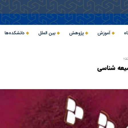
اه
آموزش
پژوهش
بین الملل
دانشکده‌ها
د؛
عه شناسی