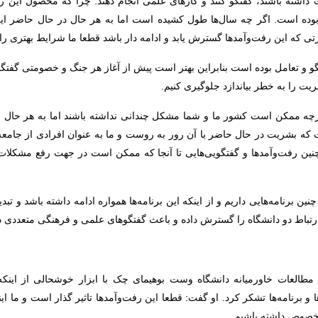
ت داشته باشند، گفتگو کنند و کارهای علمی انجام دهند. چرا که محصول این 
وده است. اگر چه سال‌ها طول کشیده است اما به هر حال در حال حاضر این 
 که این رفت‌وآمدها گسترش یابد و ادامه دار باشد قطعا ما شرایط بهتری را م
گو و تعامل بوده است بنابراین بهتر است پیش از آغاز هر جنگ و خصومتی گفتگوه
ت را به خطر بیاندازد جلوگیری کنیم.
گرچه ممکن است کشور ما و شما مشکل چندانی نداشته باشند اما به هر حال
ه بشریت در حال حاضر با آن رور به روست و ما به عنوان افرادی از جامع
چنین رفت‌وآمدها و گفتگویی‌هایی تا آنجا که ممکن است در جهت رفع مشکلات
ن برنامه‌هایی داریم و از اینکه این برنامه‌ها همواره ادامه داشته باشد و تب
 ارتباط دو دانشگاه را گسترش داده و باعث گفتگوهای علمی و فرهنگی متعددی د
 مطالعات خاورمیانه دانشگاه وست بوهیمای چک با ابزار خوشحالی از اینک
 برنامه‌ها تشکر کرد. او گفت: قطعا این رفت‌وآمدها تاثیر گذار است و ما اینج
ن خصوص داشته باشیم.