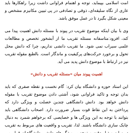
امت اسلامی بپیماید، توجه و اهتمام فراوانی داشت زیرا راهکارها باید
عاری از نگاه سلیقه‌ای، ذوقی و تصادفی در پی تبیین مکانیزم مشخص و
معینی شکل بگیرد تا در عمل موفق باشد.
وی با بیان اینکه موضوع تقریب در پیوند با مسئله دانش اهمیت پیدا می
کند، افزود:متاسفانه مسئله تقریب ما از آبشخور تخصص و مطالعات
علمی سیراب نمی شود. ما تقریب دانشی نداریم، چرا که دانش محل
تحول و برخورد حرکت‌های پرکیفیت و ماندگار است. بالطبع مقوله تقریب
نیز در ارتباط با موضوع دانش پدید می آید.
اهمیت پیوند میان «مسئله تقریب و دانش»
این استاد حوزه و دانشگاه بیان کرد: گام نخست و نقطه صفری که باید
بدان توجه و تاکید فراوانی شود، آشتی دادن موضوع تقریب با مقوله
دانش خواهد بود. دانش دانشگاهی چندین خصلت و ویژگی دارد که
پرداختن به این نقاط قوت بسیار ضرورت دارد. اصحاب دانشگاهی باید
بتوانند با توجه به این ویژگی ها و خصایصی که برخواهم شمرد به دنبال
چابک سازی دانشگاه باشند. لذا، تقریب و واقعیت های مربوط به تقریب
در سایه و ذیل دقت و توجه بر ویژگی‌های دانشی دانشگاهیان قرار می