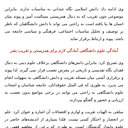
وی ادامه داد: دانش اسلامی نگاه چندانی به مناسبات ندارند. بنابراین
موضوعی چون تقریب که به دنبال همزیستی مسالمت آمیز و پیوند میان
انسان ها بنا یافته است به راحتی می تواند با دانش دانشگاهیان که ناظر
بر توصیف و تحلیل مناسبات اجتماعی، فرهنگی و سیاسی جامعه می
باشد، پیوند و ارتباط برقرار نماید.
آمادگی علوم دانشگاهی آمادگی لازم برای همزیستی و تقریب بشر
وی تصریح کرد: بنابراین دانش‌های دانشگاهی برخلاف علوم دینی به دنبال
فقدان نگاه تقدیسی و تاریخی در معرض تعصب قرار نمی گیرند. لذا پیوند
و برقراری آشتی میان مسئله تقریب و دانش دانشگاهی به سهولت انجام
می پذیرد. به طوری که فی المثل حقوقدانان، جامعه شناسان و اصحاب
علوم دانشگاهی به راحتی می توانند در برخی مواضع بدون تعصب به
ارزیابی و حضور و گفتگو بپردازند.
مبلغی به الهیات تقریب و لوازم و اقتضائات آن اشاره و عنوان کرد: علم
در انحصار و احتکار کسی نیست. فلذا بسیاری از اندیشه‌های حاضر در
علوم وامدار گذشتگان است. به طوری که برخی از مفاهیم فقهی در