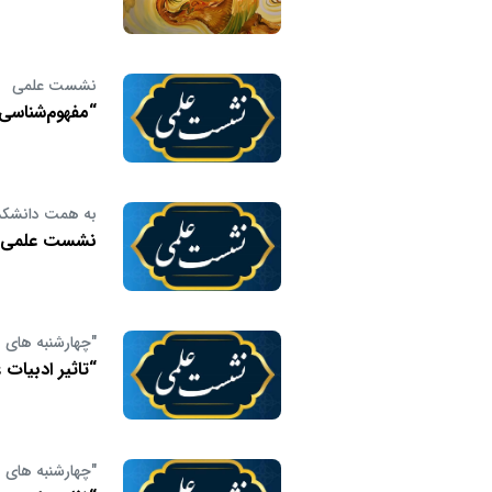
نشست علمی
“مفهوم‌شناسی 
به همت دانشکده
نشست علمی «جر
"چهارشنبه های ن
“تاثیر ادبیات
"چهارشنبه های ن