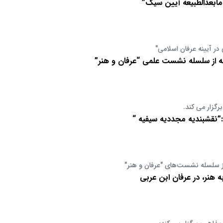
مابعدالطبیعه آیین سیک”
در آیینه عرفان اسلامی"
 از سلسله نشست علمی “عرفان و هنر”
رگزار می کند.
قشبندیه مجددیه سیفیه “
 سلسله نشست‌های "عرفان و هنر"
ه هنر، در عرفان ابن عربی