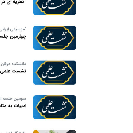
“نظریه ای در 
"موسیقی ایرانی 
چهارمین جلسه
دانشکده عرفان ب
نشست علمی:”ن
سومین جلسه از
ادبیات به مثاب