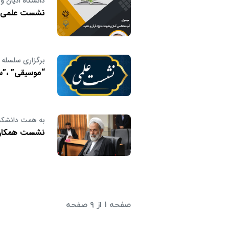
دانشگاه ادیان و
نشست علمی گو
برگزاری سلسله 
“موسیقی” ،”سی
به همت دانشکده
نشست همکاری‌
صفحه ۱ از ۹ صفحه