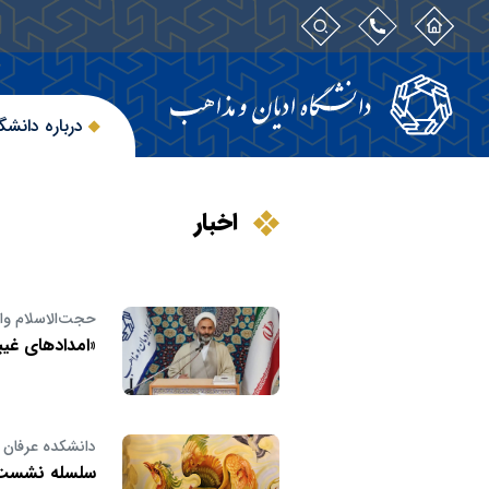
درباره دانشگ
اخبار
حجت‌الاسلام وا
«امدادهای غیب
دانشکده عرفان ب
سلسله نشست ه