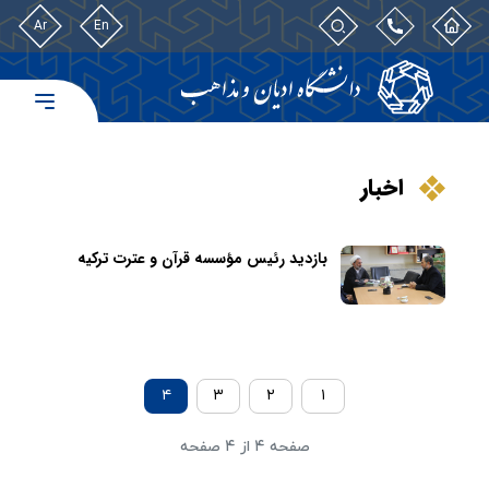
Ar
En
اخبار
بازدید رئیس مؤسسه قرآن و عترت ترکیه
۴
۳
۲
۱
صفحه ۴ از ۴ صفحه