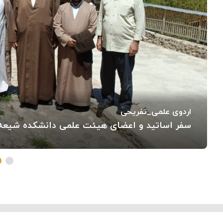
اردوی علمی_تفریحی
سفر اساتید و اعضای هیئت علمی دانشکده شیعه