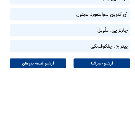
آن کترین سواینفورد لمبتون
چارلز پی. مِلْویل
پیتر ج. چلکوفسکی
آرشیو جغرافیا
آرشیو شیعه پژوهان