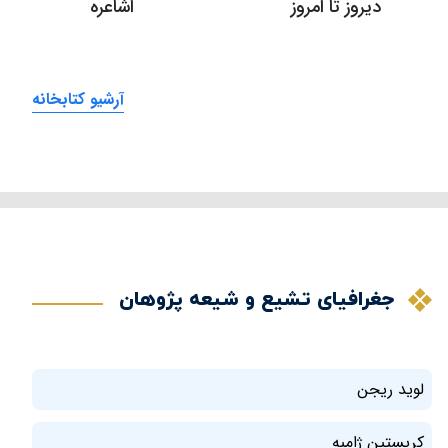
دیروز تا امروز
اشاعره
آرشیو کتابخانه
جغرافیای تشیع و شیعه پژوهان
لوید ریجن
کریستین ژامبه