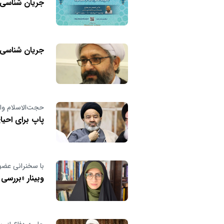
جریان شناسی
جریان شناسی
حجت‌الاسلام وا
پاپ برای احی
با سخنرانی عضو
وبینار «بررسی